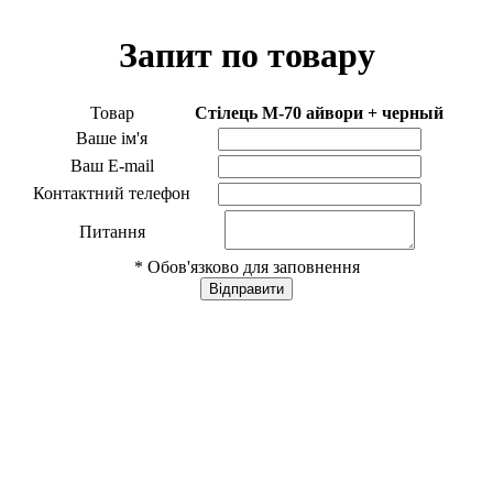
Запит по товару
Товар
Cтілець M-70 айвори + черный
Ваше ім'я
Ваш E-mail
Контактний телефон
Питання
* Обов'язково для заповнення
Відправити