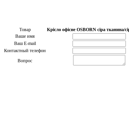
Товар
Крісло офісне OSBORN сіра тканина/сі
Ваше имя
Ваш E-mail
Контактный телефон
Вопрос