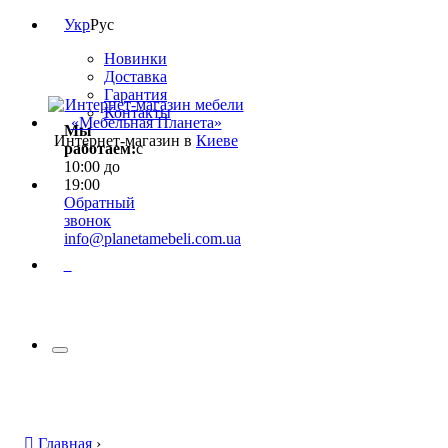
Укр
Рус
Новинки
Доставка
Гарантия
Контакты
Мы
Интернет-магазин в
Киеве
работаем:
с
10:00 до
19:00
Обратный
звонок
info@planetamebeli.com.ua
0
Главная
›