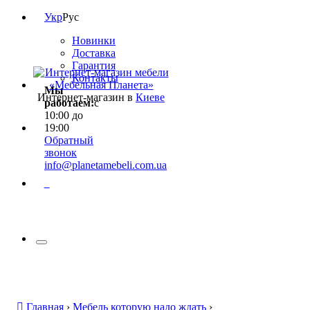
Укр
Рус
Новинки
Доставка
Гарантия
Контакты
Мы
Интернет-магазин в
Киеве
работаем:
с
10:00 до
19:00
Обратный
звонок
info@planetamebeli.com.ua
0
Главная
›
Мебель которую надо ждать
›