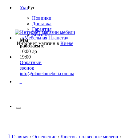
Укр
Рус
Новинки
Доставка
Гарантия
Контакты
Мы
Интернет-магазин в
Киеве
работаем:
с
10:00 до
19:00
Обратный
звонок
info@planetamebeli.com.ua
0
Главная
›
Освещение
›
Люстры подвесные модерн
›