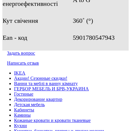
енергоефективності
Кут свічення
360˚ (°)
Ean - код
5901780547943
Задать вопрос
Написать отзыв
IKEA
Акции! Сезонные скидки!
Ванни та меблі в ванну кімнату
ГЕРБОР МЕБЕЛЬ И БРВ-УКРАИНА
Гостиные
Декорирование квартир
Детская мебель
Кабинеты
Камины
Кожаные кровати и кровати тканевые
Кухни
Кушетки, банкетки, ширмы и другие мелочи