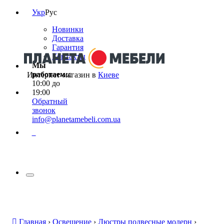
Укр
Рус
Новинки
Доставка
Гарантия
Контакты
Мы
работаем:
с
Интернет-магазин в
Киеве
10:00 до
19:00
Обратный
звонок
info@planetamebeli.com.ua
0
Главная
›
Освещение
›
Люстры подвесные модерн
›