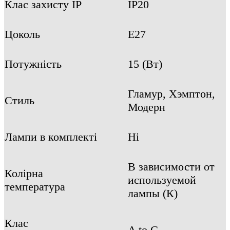
Клас захисту IP
IP20
Цоколь
E27
Потужність
15 (Вт)
Гламур, Хэмптон,
Стиль
Модерн
Лампи в комплекті
Ні
В зависимости от
Колірна
используемой
температура
лампы (К)
Клас
A to G