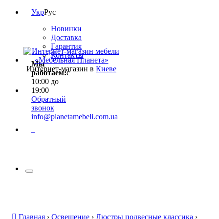
Укр
Рус
Новинки
Доставка
Гарантия
Контакты
Мы
Интернет-магазин в
Киеве
работаем:
с
10:00 до
19:00
Обратный
звонок
info@planetamebeli.com.ua
0
Главная
›
Освещение
›
Люстры подвесные классика
›