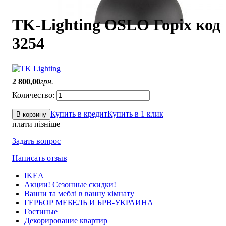
TK-Lighting OSLO Горіх код
3254
2 800
,
00
грн.
Купить в кредит
Купить в 1 клик
В корзину
плати пізніше
Задать вопрос
Написать отзыв
IKEA
Акции! Сезонные скидки!
Ванни та меблі в ванну кімнату
ГЕРБОР МЕБЕЛЬ И БРВ-УКРАИНА
Гостиные
Декорирование квартир