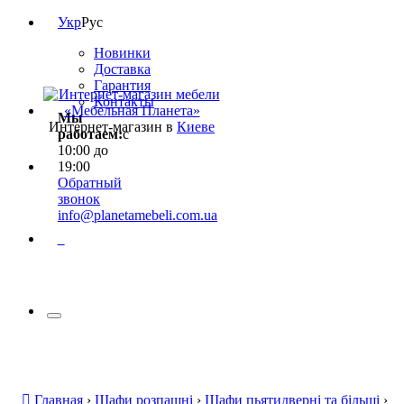
Укр
Рус
Новинки
Доставка
Гарантия
Контакты
Мы
Интернет-магазин в
Киеве
работаем:
с
10:00 до
19:00
Обратный
звонок
info@planetamebeli.com.ua
0
Главная
›
Шафи розпашні
›
Шафи пьятидверні та більші
›