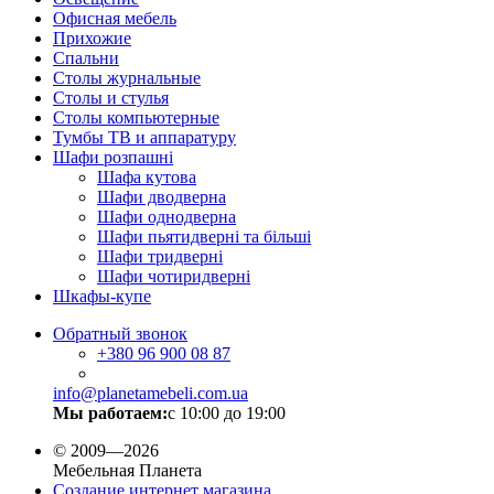
Офисная мебель
Прихожие
Спальни
Столы журнальные
Столы и стулья
Столы компьютерные
Тумбы ТВ и аппаратуру
Шафи розпашні
Шафа кутова
Шафи дводверна
Шафи однодверна
Шафи пьятидверні та більші
Шафи тридверні
Шафи чотиридверні
Шкафы-купе
Обратный звонок
+380
96 900 08 87
info@planetamebeli.com.ua
Мы работаем:
с 10:00 до 19:00
© 2009—2026
Мебельная Планета
Создание интернет магазина