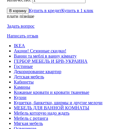
Купить в кредит
Купить в 1 клик
В корзину
плати пізніше
Задать вопрос
Написать отзыв
IKEA
Акции! Сезонные скидки!
Ванни та меблі в ванну кімнату
ГЕРБОР МЕБЕЛЬ И БРВ-УКРАИНА
Гостиные
Декорирование квартир
Детская мебель
Кабинеты
Камины
Кожаные кровати и кровати тканевые
Кухни
Кушетки, банкетки, ширмы и другие мелочи
МЕБЕЛЬ ДЛЯ ВАННОЙ КОМНАТЫ
Мебель которую надо ждать
Мебель с ротанга
Мягкая мебель
Освещение