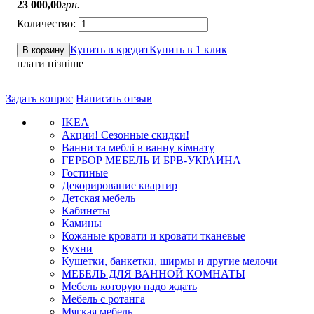
23 000
,
00
грн.
Купить в кредит
Купить в 1 клик
В корзину
плати пізніше
Задать вопрос
Написать отзыв
IKEA
Акции! Сезонные скидки!
Ванни та меблі в ванну кімнату
ГЕРБОР МЕБЕЛЬ И БРВ-УКРАИНА
Гостиные
Декорирование квартир
Детская мебель
Кабинеты
Камины
Кожаные кровати и кровати тканевые
Кухни
Кушетки, банкетки, ширмы и другие мелочи
МЕБЕЛЬ ДЛЯ ВАННОЙ КОМНАТЫ
Мебель которую надо ждать
Мебель с ротанга
Мягкая мебель