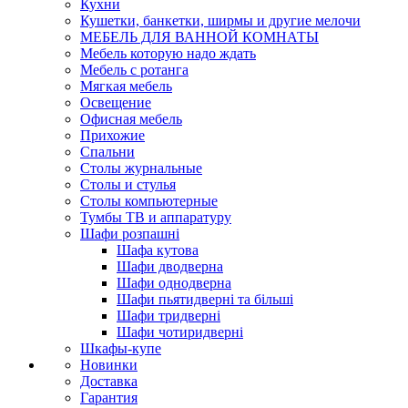
Кухни
Кушетки, банкетки, ширмы и другие мелочи
МЕБЕЛЬ ДЛЯ ВАННОЙ КОМНАТЫ
Мебель которую надо ждать
Мебель с ротанга
Мягкая мебель
Освещение
Офисная мебель
Прихожие
Спальни
Столы журнальные
Столы и стулья
Столы компьютерные
Тумбы ТВ и аппаратуру
Шафи розпашні
Шафа кутова
Шафи дводверна
Шафи однодверна
Шафи пьятидверні та більші
Шафи тридверні
Шафи чотиридверні
Шкафы-купе
Новинки
Доставка
Гарантия