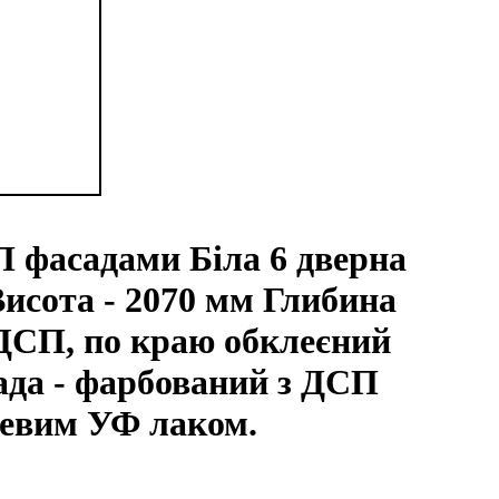
П фасадами Біла 6 дверна
исота - 2070 мм Глибина
 ДСП, по краю обклеєний
да - фарбований з ДСП
цевим УФ лаком.