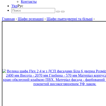
Контакты
Укр
Рус
Главная
›
Шафи розпашні
›
Шафи пьятидверні та більші
›