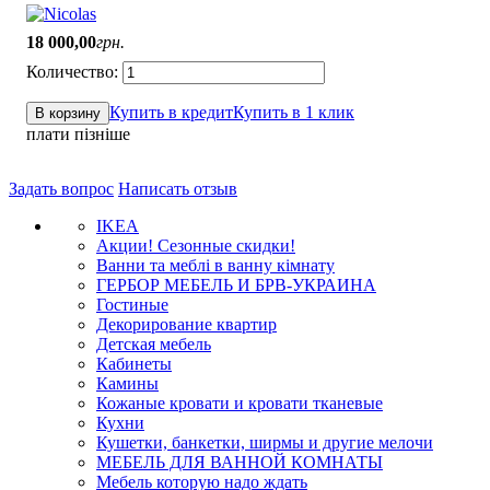
18 000
,
00
грн.
Купить в кредит
Купить в 1 клик
В корзину
плати пізніше
Задать вопрос
Написать отзыв
IKEA
Акции! Сезонные скидки!
Ванни та меблі в ванну кімнату
ГЕРБОР МЕБЕЛЬ И БРВ-УКРАИНА
Гостиные
Декорирование квартир
Детская мебель
Кабинеты
Камины
Кожаные кровати и кровати тканевые
Кухни
Кушетки, банкетки, ширмы и другие мелочи
МЕБЕЛЬ ДЛЯ ВАННОЙ КОМНАТЫ
Мебель которую надо ждать