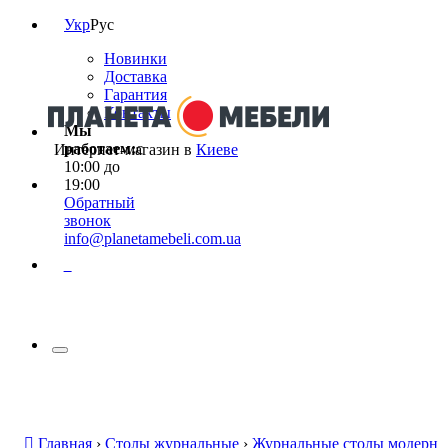
Укр
Рус
Новинки
Доставка
Гарантия
Контакты
Мы
работаем:
с
Интернет-магазин в
Киеве
10:00 до
19:00
Обратный
звонок
info@planetamebeli.com.ua
0
Главная
›
Столы журнальные
›
Журнальные столы модерн