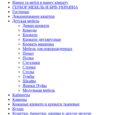
Ванни та меблі в ванну кімнату
ГЕРБОР МЕБЕЛЬ И БРВ-УКРАИНА
Гостиные
Декорирование квартир
Детская мебель
Диван-кровати
Комоды
Кровати
Кровати двухярусные
Кровать машинка
Мебель для новорожденных
Пенал
Полка
Стеллажи
Стенки
Столы
Тумбы
Шкафы
Ящики Пуфы
Модульная мебель
Кабинеты
Камины
Кожаные кровати и кровати тканевые
Кухни
Кушетки, банкетки, ширмы и другие мелочи