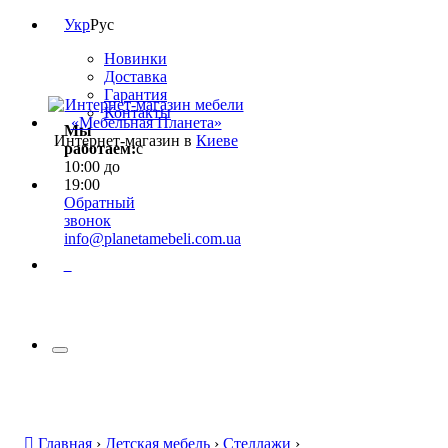
Укр
Рус
Новинки
Доставка
Гарантия
Контакты
Мы
Интернет-магазин в
Киеве
работаем:
с
10:00 до
19:00
Обратный
звонок
info@planetamebeli.com.ua
0
Главная
›
Детская мебель
›
Стеллажи
›