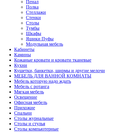
Пенал
Полка
Стеллажи
Стенки
Столы
Тумбы
Шкафы
Ящики Пуфы
Модульная мебель
Кабинеты
Камины
Кожаные кровати и кровати тканевые
Кухни
Кушетки, банкетки, ширмы и другие мелочи
МЕБЕЛЬ ДЛЯ ВАННОЙ КОМНАТЫ
Мебель которую надо ждать
Мебель с ротанга
Мягкая мебель
Освещение
Офисная мебель
Прихожие
Спальни
Столы журнальные
Столы и стулья
Столы компьютерные