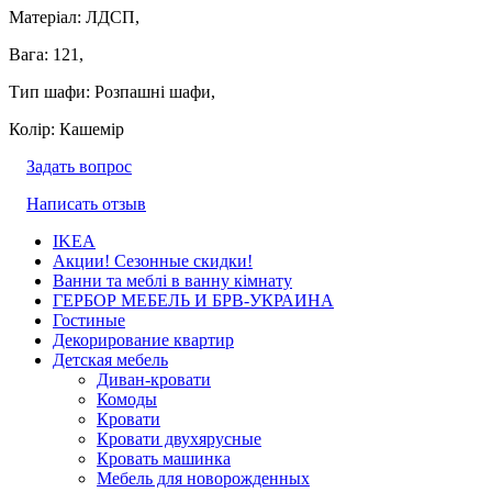
Матеріал: ЛДСП,
Вага: 121,
Тип шафи: Розпашні шафи,
Колір: Кашемір
Задать вопрос
Написать отзыв
IKEA
Акции! Сезонные скидки!
Ванни та меблі в ванну кімнату
ГЕРБОР МЕБЕЛЬ И БРВ-УКРАИНА
Гостиные
Декорирование квартир
Детская мебель
Диван-кровати
Комоды
Кровати
Кровати двухярусные
Кровать машинка
Мебель для новорожденных