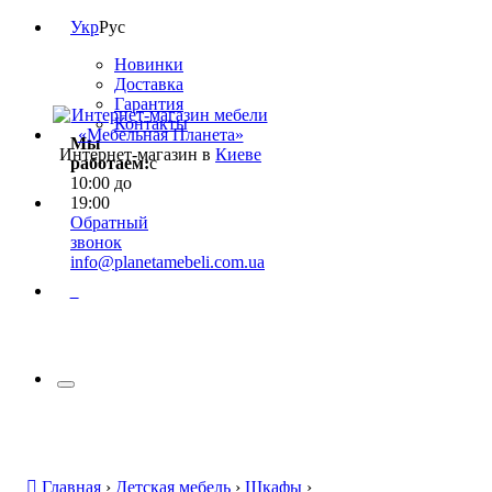
Укр
Рус
Новинки
Доставка
Гарантия
Контакты
Мы
Интернет-магазин в
Киеве
работаем:
с
10:00 до
19:00
Обратный
звонок
info@planetamebeli.com.ua
0
Главная
›
Детская мебель
›
Шкафы
›