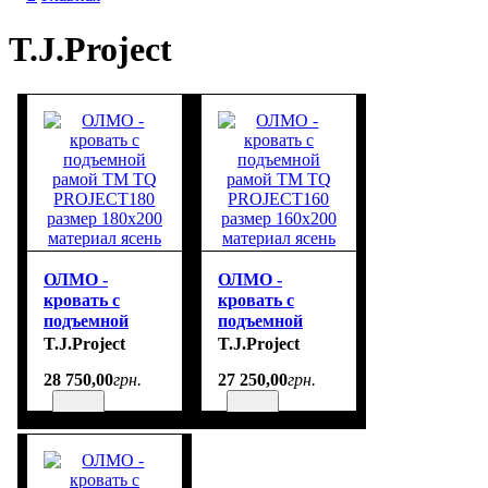
T.J.Project
ОЛМО -
ОЛМО -
кровать с
кровать с
подъемной
подъемной
рамой ТМ TQ
рамой ТМ TQ
T.J.Project
T.J.Project
PROJECT180
PROJECT160
28 750
,
00
грн.
27 250
,
00
грн.
размер 180х200
размер 160х200
материал
материал
ясень
ясень