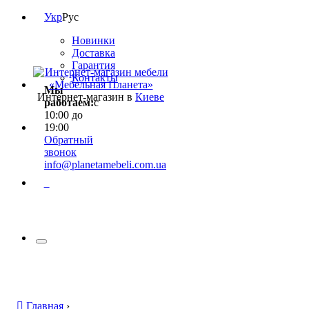
Укр
Рус
Новинки
Доставка
Гарантия
Контакты
Мы
Интернет-магазин в
Киеве
работаем:
с
10:00 до
19:00
Обратный
звонок
info@planetamebeli.com.ua
0
Главная
›