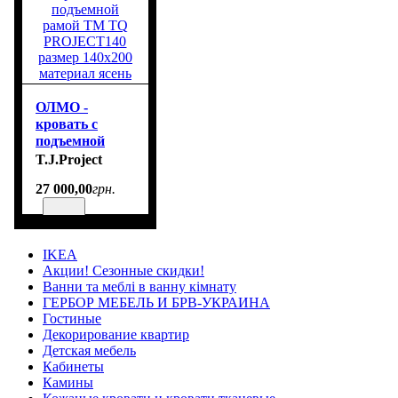
ОЛМО -
кровать с
подъемной
рамой ТМ TQ
T.J.Project
PROJECT140
27 000
,
00
грн.
размер 140х200
материал
ясень
IKEA
Акции! Сезонные скидки!
Ванни та меблі в ванну кімнату
ГЕРБОР МЕБЕЛЬ И БРВ-УКРАИНА
Гостиные
Декорирование квартир
Детская мебель
Кабинеты
Камины