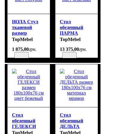
НОЛА Стул
Стол
тканевой
обеденный
размер
ПАРМА
45х58х80 см
размер
TopMebel
TopMebel
цвет голубой
110х110х76 см
1 875
,
00
грн.
13 375
,
00
грн.
цвет бежевый
Стол
Стол
обеденный
обеденный
ГЕЛЕКСИ
ДЕЛЬТА
размер
размер
TopMebel
TopMebel