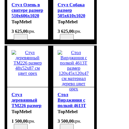
Стул Олень в
Стул Собака
свитере размер
размер
510х606х1020
505х610х1020
см цвет патина
см цвет патина
TopMebel
TopMebel
3 625
,
00
грн.
3 625
,
00
грн.
Стул
Стол
деревянный
Вирджиния с
ТМ226 размер
полкой 4613Т
48х52х87 см
размер
TopMebel
TopMebel
цвет орех
120х45х120х47
1 500
,
00
грн.
3 500
,
00
грн.
см материал
дерево цвет