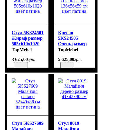
Стул 5KS24501
Кресло
Жираф размер
5KS24505
505х610х1020
Олень размер
цвет патина
136х56х59 см
TopMebel
TopMebel
цвет патина
3 625
,
00
грн.
5 625
,
00
грн.
Стул 5KS27609
Стул 8019
Малайзия
Малайзия