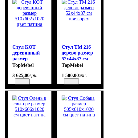
Стул КОТ
Стул ТМ 216
деревянный
дерево размер
размер
52х44х87 см
510х602х1020
цвет орех
TopMebel
TopMebel
цвет патина
3 625
,
00
грн.
1 500
,
00
грн.