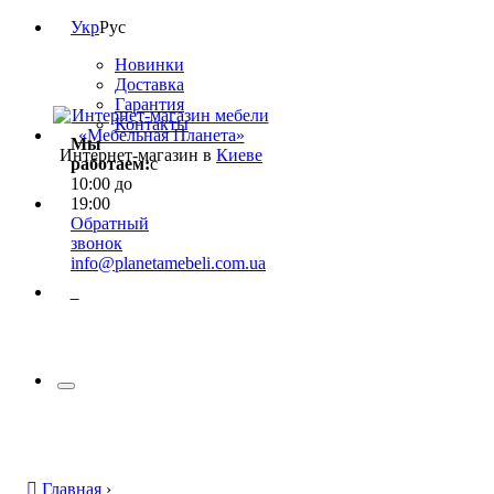
Укр
Рус
Новинки
Доставка
Гарантия
Контакты
Мы
Интернет-магазин в
Киеве
работаем:
с
10:00 до
19:00
Обратный
звонок
info@planetamebeli.com.ua
0
Главная
›