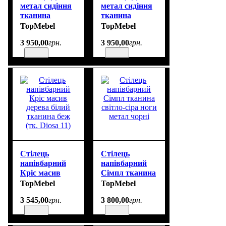
метал сидіння
метал сидіння
тканина
тканина
585x500x780
585x500x780
TopMebel
TopMebel
білий
чорний
3 950
,
00
грн.
3 950
,
00
грн.
Стілець
Стілець
напівбарний
напівбарний
Кріс масив
Сімпл тканина
дерева білий
світло-сіра
TopMebel
TopMebel
тканина беж
ноги метал
3 545
,
00
грн.
3 800
,
00
грн.
(тк. Diosa 11)
чорні