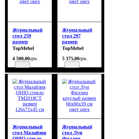
Журнальный
Журнальный
стол 259
стол 297
размер
размер
130х70х40 см
130х70х40 см
TopMebel
TopMebel
цвет орех
цвет орех
4 500
,
00
грн.
5 375
,
00
грн.
Журнальный
Журнальный
стол Малайзия
стол Луи
OHIO стекло
Филлип