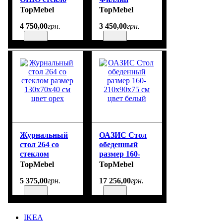
TM2018CT
круглый
TopMebel
TopMebel
размер
размер
4 750
,
00
грн.
3 450
,
00
грн.
126х71х45 см
66х66х59 см
цвет орех
Журнальный
ОАЗИС Стол
стол 264 со
обеденный
стеклом
размер 160-
размер
210х90х75 см
TopMebel
TopMebel
130х70х40 см
цвет белый
5 375
,
00
грн.
17 256
,
00
грн.
цвет орех
IKEA