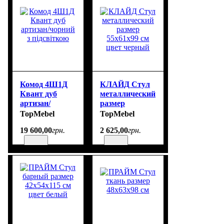
Комод 4Ш1Д
КЛАЙД Стул
Квант дуб
металлический
артизан/
размер
чорний з
55х61х99 см
TopMebel
TopMebel
підсвіткою
цвет черный
19 600
,
00
грн.
2 625
,
00
грн.