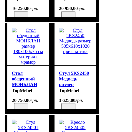
180х100х76 см
180х100х76 см
16 250
,
00
грн.
20 950
,
00
грн.
цвет бежевый
материал
мрамор
Стол
Стул 5KS2450
обеденный
Медведь
МОНБЛАН
размер
размер
505х610х1020
TopMebel
TopMebel
180х100х75 см
цвет патина
20 750
,
00
грн.
3 625
,
00
грн.
материал
мрамор