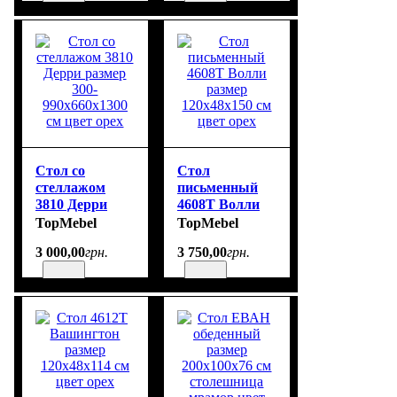
орех
Стол со
Стол
стеллажом
письменный
3810 Дерри
4608Т Волли
размер 300-
размер
TopMebel
TopMebel
990х660х1300
120х48х150 см
3 000
,
00
грн.
3 750
,
00
грн.
см цвет орех
цвет орех