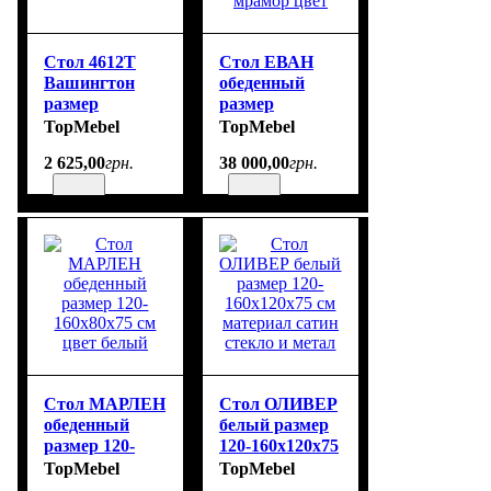
Стол 4612Т
Стол ЕВАН
Вашингтон
обеденный
размер
размер
120х48х114 см
200х100х76 см
TopMebel
TopMebel
цвет орех
столешница
2 625
,
00
грн.
38 000
,
00
грн.
мрамор цвет
Стол МАРЛЕН
Стол ОЛИВЕР
обеденный
белый размер
размер 120-
120-160х120х75
160х80х75 см
см материал
TopMebel
TopMebel
цвет белый
сатин стекло и