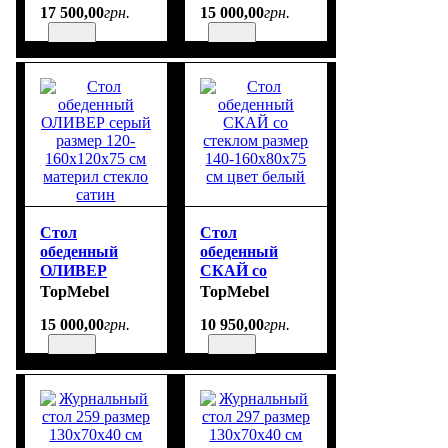
17 500
,
00
грн.
15 000
,
00
грн.
метал
Стол
Стол
обеденный
обеденный
ОЛИВЕР
СКАЙ со
серый размер
стеклом
TopMebel
TopMebel
120-160х120х75
размер 140-
15 000
,
00
грн.
10 950
,
00
грн.
см материл
160х80х75 см
стекло сатин
цвет белый