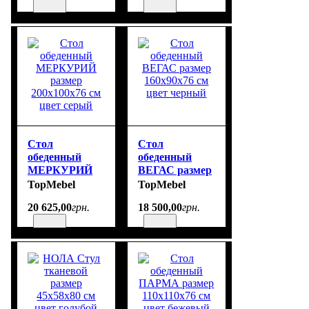
цвет белый
Стол
Стол
обеденный
обеденный
МЕРКУРИЙ
ВЕГАС размер
размер
160х90х76 см
TopMebel
TopMebel
200х100х76 см
цвет черный
20 625
,
00
грн.
18 500
,
00
грн.
цвет серый