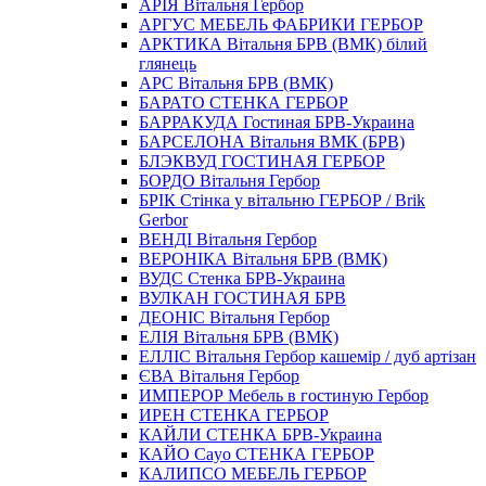
АРIЯ Вітальня Гербор
АРГУС МЕБЕЛЬ ФАБРИКИ ГЕРБОР
АРКТИКА Вітальня БРВ (ВМК) білий
глянець
АРС Вітальня БРВ (ВМК)
БАРАТО СТЕНКА ГЕРБОР
БАРРАКУДА Гостиная БРВ-Украина
БАРСЕЛОНА Вітальня ВМК (БРВ)
БЛЭКВУД ГОСТИНАЯ ГЕРБОР
БОРДО Вітальня Гербор
БРІК Стінка у вітальню ГЕРБОР / Brik
Gerbor
ВЕНДІ Вітальня Гербор
ВЕРОНIКА Вітальня БРВ (ВМК)
ВУДС Стенка БРВ-Украина
ВУЛКАН ГОСТИНАЯ БРВ
ДЕОНІС Вітальня Гербор
ЕЛIЯ Вітальня БРВ (ВМК)
ЕЛЛІС Вітальня Гербор кашемір / дуб артізан
ЄВА Вітальня Гербор
ИМПЕРОР Мебель в гостиную Гербор
ИРЕН СТЕНКА ГЕРБОР
КАЙЛИ СТЕНКА БРВ-Украина
КАЙО Cayo СТЕНКА ГЕРБОР
КАЛИПСО МЕБЕЛЬ ГЕРБОР