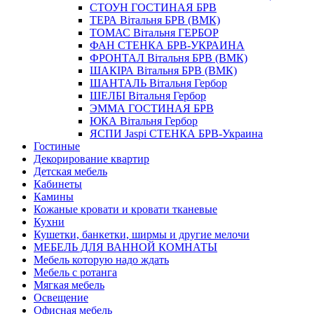
СТОУН ГОСТИНАЯ БРВ
ТЕРА Вітальня БРВ (ВМК)
ТОМАС Вітальня ГЕРБОР
ФАН СТЕНКА БРВ-УКРАИНА
ФРОНТАЛ Вітальня БРВ (ВМК)
ШАКIРА Вітальня БРВ (ВМК)
ШАНТАЛЬ Вітальня Гербор
ШЕЛБІ Вітальня Гербор
ЭММА ГОСТИНАЯ БРВ
ЮКА Вітальня Гербор
ЯСПИ Jaspi СТЕНКА БРВ-Украина
Гостиные
Декорирование квартир
Детская мебель
Кабинеты
Камины
Кожаные кровати и кровати тканевые
Кухни
Кушетки, банкетки, ширмы и другие мелочи
МЕБЕЛЬ ДЛЯ ВАННОЙ КОМНАТЫ
Мебель которую надо ждать
Мебель с ротанга
Мягкая мебель
Освещение
Офисная мебель