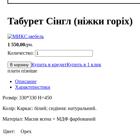
Табурет Сінгл (ніжки горіх)
1 550
,
00
грн.
Купить в кредит
Купить в 1 клик
В корзину
плати пізніше
Описание
Характеристики
Розмір: 330*330 H=450
Колір: Каркас: білий; сидіння: натуральний.
Матеріал: Масив ясена + МДФ фарбований
Цвет:
Орех