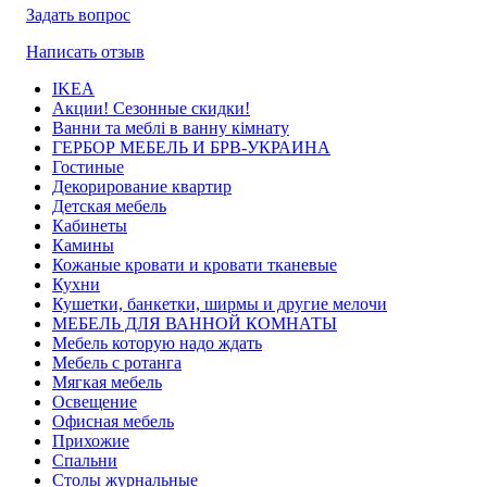
Задать вопрос
Написать отзыв
IKEA
Акции! Сезонные скидки!
Ванни та меблі в ванну кімнату
ГЕРБОР МЕБЕЛЬ И БРВ-УКРАИНА
Гостиные
Декорирование квартир
Детская мебель
Кабинеты
Камины
Кожаные кровати и кровати тканевые
Кухни
Кушетки, банкетки, ширмы и другие мелочи
МЕБЕЛЬ ДЛЯ ВАННОЙ КОМНАТЫ
Мебель которую надо ждать
Мебель с ротанга
Мягкая мебель
Освещение
Офисная мебель
Прихожие
Спальни
Столы журнальные