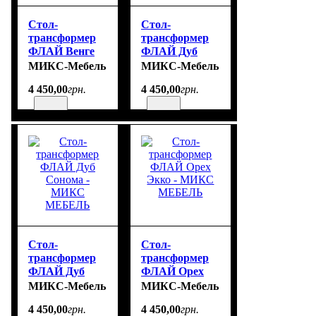
Стол-
Стол-
трансформер
трансформер
ФЛАЙ Венге
ФЛАЙ Дуб
Магия - МИКС
Молочный -
МИКС-Мебель
МИКС-Мебель
МЕБЕЛЬ
МИКС
4 450
,
00
грн.
4 450
,
00
грн.
МЕБЕЛЬ
Стол-
Стол-
трансформер
трансформер
ФЛАЙ Дуб
ФЛАЙ Орех
Сонома -
Экко - МИКС
МИКС-Мебель
МИКС-Мебель
МИКС
МЕБЕЛЬ
4 450
,
00
грн.
4 450
,
00
грн.
МЕБЕЛЬ