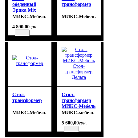
обеденный
трансформер
Эрика Mix
шпон дуба
МИКС-Мебель
МИКС-Мебель
(венге)
4 890
,
00
грн.
Стол-
Стол-
трансформер
трансформер
МИКС-Мебель
Стол-
МИКС-Мебель
МИКС-мебель
трансформер
5 600
,
00
грн.
Дельта