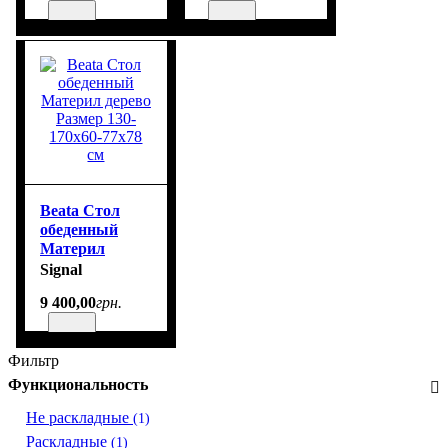
Beata Стол
обеденный
Материл
дерево Размер
Signal
130-170х60-
9 400
,
00
грн.
77х78 см
Фильтр
Функциональность
Не раскладные
(1)
Раскладные
(1)