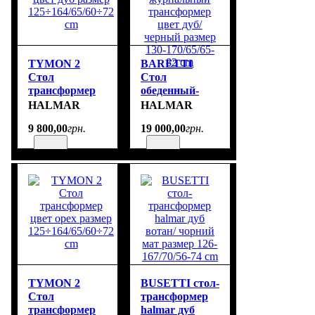
TYMON 2
BARETTI
Cтол
Стол
трансформер
обеденный-
цвет дуб
журнальный
HALMAR
HALMAR
размер
трансформер
9 800
,
00
грн.
19 000
,
00
грн.
125÷164/65/60÷72
цвет дуб/
cm
черный размер
130-170/65/65-
82 cm
TYMON 2
BUSETTI стол-
Cтол
трансформер
трансформер
halmar дуб