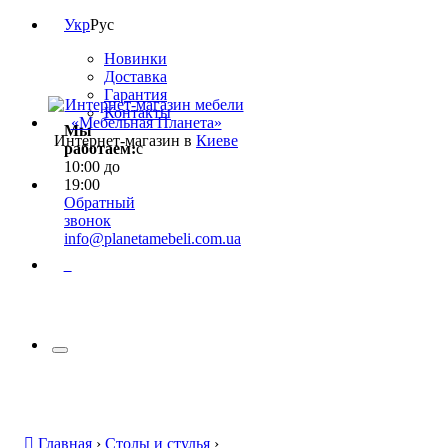
Укр
Рус
Новинки
Доставка
Гарантия
Контакты
Мы
Интернет-магазин в
Киеве
работаем:
с
10:00 до
19:00
Обратный
звонок
info@planetamebeli.com.ua
0
Главная
›
Столы и стулья
›