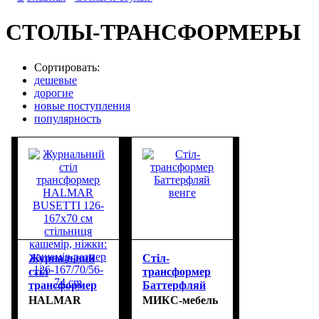
СТОЛЫ-ТРАНСФОРМЕРЫ
Сортировать:
дешевые
дорогие
новые поступления
популярность
Журнальний
Стіл-
стіл
трансформер
трансформер
Баттерфляй
HALMAR
венге
HALMAR
МИКС-мебель
BUSETTI 126-