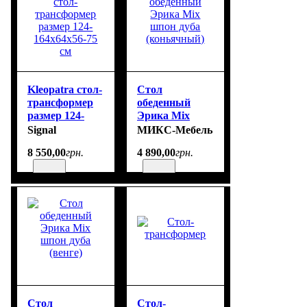
Kleopatra стол-
Стол
трансформер
обеденный
размер 124-
Эрика Mix
164х64х56-75
шпон дуба
Signal
МИКС-Мебель
см
(коньячный)
8 550
,
00
грн.
4 890
,
00
грн.
Стол
Стол-