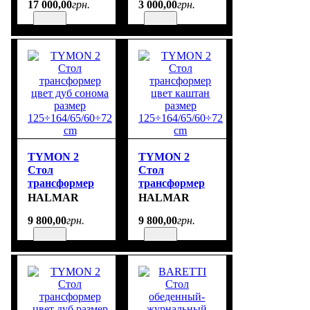
17 000
,
00
грн.
3 000
,
00
грн.
167x70 см
стільниця
кашемір,
ніжки:
кашемір
размер 126-
167/70/56-74 cm
TYMON 2
TYMON 2
Cтол
Cтол
трансформер
трансформер
цвет дуб
цвет каштан
HALMAR
HALMAR
сонома размер
размер
9 800
,
00
грн.
9 800
,
00
грн.
125÷164/65/60÷72
125÷164/65/60÷72
cm
cm