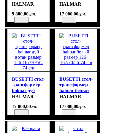
цвет орех
вотан/ чорний
HALMAR
HALMAR
размер
мат размер
9 800
,
00
грн.
17 000
,
00
грн.
125÷164/65/60÷72
126-167/70/56-
cm
74 cm
BUSETTI стол-
BUSETTI стол-
трансформер
трансформер
halmar дуб
halmar белый
вотан размер
размер 126-
HALMAR
HALMAR
126-167/70/56-
167/70/56-74 cm
17 000
,
00
грн.
17 000
,
00
грн.
74 cm