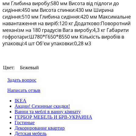
мм Глибина виробу:580 мм Висота від підлоги до
сидіння:450 мм Висота спинки:430 мм Ширина
сидіння:510 мм Глибина сидіння:420 мм Максимальне
навантаження на виріб:120 кг Додатково:Поворотний
механізм на 180 градусів Вага виробу:4,3 кг Габарити
гофротари:Ш780*Г650*В550 мм Кількість виробів в
упаковці:4 шт Об'єм упаковки:0,28 м3
Цвет:
Бежевый
Задать вопрос
Написать отзыв
IKEA
Акции! Сезонные скидки!
Ванни та меблі в ванну кімнату
ГЕРБОР МЕБЕЛЬ И БРВ-УКРАИНА
Гостиные
Декорирование квартир
Детская мебель