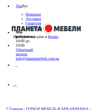
Укр
Рус
Новинки
Доставка
Гарантия
Контакты
Мы
работаем:
с
Интернет-магазин в
Киеве
10:00 до
19:00
Обратный
звонок
info@planetamebeli.com.ua
0
Главная
›
ГЕРБОР МЕБЕЛЬ И БРВ-УКРАИНА
›