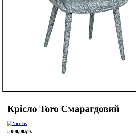
Крісло Toro Смарагдовий
5 000
,
00
грн.