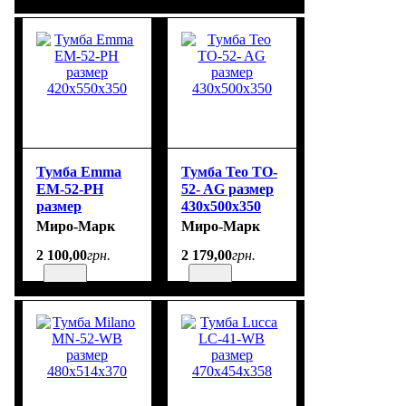
Тумба Emma
Тумба Teo TO-
EM-52-PH
52- AG размер
размер
430x500x350
420x550x350
Миро-Марк
Миро-Марк
2 100
,
00
грн.
2 179
,
00
грн.