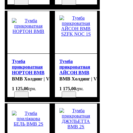
Тумба
Тумба
прикроватная
прикроватная
НОРТОН ВМВ
АЙСОН ВМВ
SZFK NOC 1S
ВМВ Холдинг | VMV Holding
ВМВ Холдинг | VMV Holding
1 125
,
00
грн.
1 175
,
00
грн.