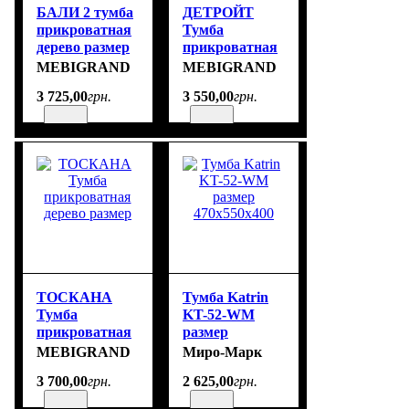
БАЛИ 2 тумба
ДЕТРОЙТ
прикроватная
Тумба
дерево размер
прикроватная
дерево размер
MEBIGRAND
MEBIGRAND
3 725
,
00
грн.
3 550
,
00
грн.
ТОСКАНА
Тумба Katrin
Тумба
KT-52-WM
прикроватная
размер
дерево размер
470x550x400
MEBIGRAND
Миро-Марк
3 700
,
00
грн.
2 625
,
00
грн.