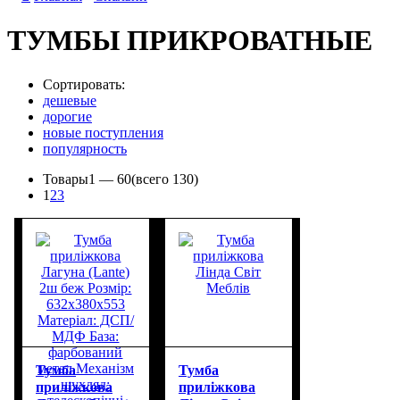
ТУМБЫ ПРИКРОВАТНЫЕ
Сортировать:
дешевые
дорогие
новые поступления
популярность
Товары
1 —
60
(всего 130)
1
2
3
Тумба
Тумба
приліжкова
приліжкова