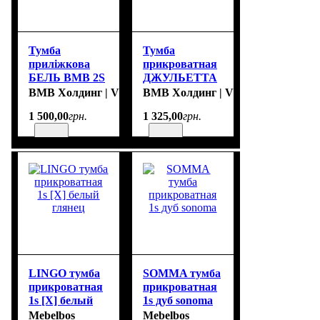
Тумба
Тумба
приліжкова
прикроватная
БЕЛЬ ВМВ 2S
ДЖУЛЬЕТТА
ВМВ 2S
ВМВ Холдинг | VMV Holding
ВМВ Холдинг | VMV Holding
1 500
,
00
грн.
1 325
,
00
грн.
LINGO тумба
SOMMA тумба
прикроватная
прикроватная
1s [X] белый
1s дуб sonoma
глянец
Mebelbos
Mebelbos