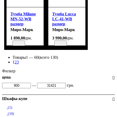
Тумба Milano
Тумба Lucca
MN-52-WB
LC-41-WB
размер
размер
480x514x370
470x454x358
Миро-Марк
Миро-Марк
1 890
,
00
грн.
3 990
,
00
грн.
Товары
1 —
60
(всего 130)
1
2
3
Фильтр
цена
—
грн.
Шкафы-купе
(1)
(10)