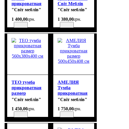
прикроватная
Світ Меблів
размер
"Світ меблів"
"Світ меблів"
500х535х405 см
1 400
,
00
грн.
1 380
,
00
грн.
ТЕО тумба
АМЕЛИЯ
прикроватная
Тумба
размер
прикроватная
560х380х400 см
размер
"Світ меблів"
"Світ меблів"
500х450х408 см
1 450
,
00
грн.
1 750
,
00
грн.