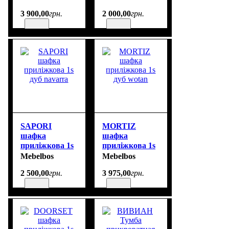
3 900
,
00
грн.
2 000
,
00
грн.
SAPORI
MORTIZ
шафка
шафка
приліжкова 1s
приліжкова 1s
дуб navarra
дуб wotan
Mebelbos
Mebelbos
2 500
,
00
грн.
3 975
,
00
грн.