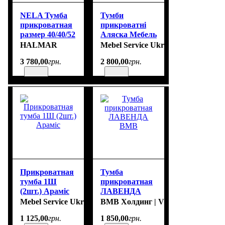
NELA Тумба
Тумби
прикроватная
прикроватні
размер 40/40/52
Аляска Мебель
cm
Сервис( 2 шт )
HALMAR
Mebel Service Ukraine (Мебель Сер
3 780
,
00
грн.
2 800
,
00
грн.
Прикроватная
Тумба
тумба 1Ш
прикроватная
(2шт.) Араміс
ЛАВЕНДА
ВМВ
Mebel Service Ukraine (Мебель Сервіс)
ВМВ Холдинг | VMV Holding
1 125
,
00
грн.
1 850
,
00
грн.