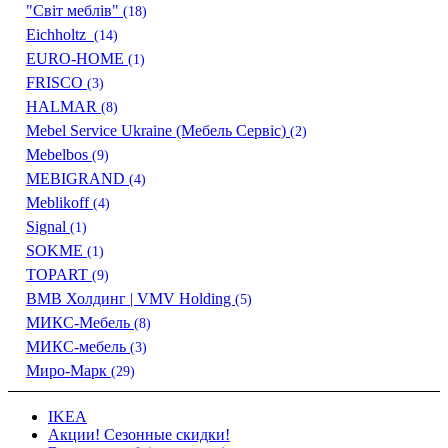
"Світ меблів"
(18)
Eichholtz
(14)
EURO-HOME
(1)
FRISCO
(3)
HALMAR
(8)
Mebel Service Ukraine (Мебель Сервіс)
(2)
Mebelbos
(9)
MEBIGRAND
(4)
Meblikoff
(4)
Signal
(1)
SOKME
(1)
TOPART
(9)
ВМВ Холдинг | VMV Holding
(5)
МИКС-Мебель
(8)
МИКС-мебель
(3)
Миро-Марк
(29)
IKEA
Акции! Сезонные скидки!