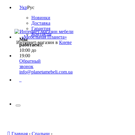
Укр
Рус
Новинки
Доставка
Гарантия
Контакты
Мы
Интернет-магазин в
Киеве
работаем:
с
10:00 до
19:00
Обратный
звонок
info@planetamebeli.com.ua
0
Главная
›
Спальни
›