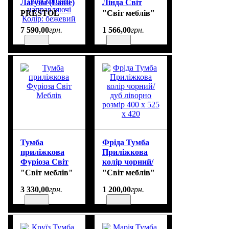
Лагуна (Lante)
Лінда Світ
2ш беж Розмір:
Меблів
PRESTOL
"Світ меблів"
632x380x553
7 590
,
00
грн.
1 566
,
00
грн.
Матеріал:
ДСП/МДФ
База:
фарбований
метал
Механізм
шухляд:
телескопічні
направляючі
Колір: бежевий
Тумба
Фріда Тумба
приліжкова
Приліжкова
Фуріоза Світ
колір чорний/
Меблів
дуб ліворно
"Світ меблів"
"Світ меблів"
розмір 400 х
3 330
,
00
грн.
1 200
,
00
грн.
525 х 420