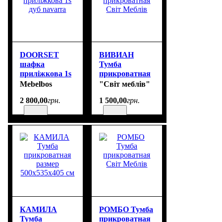
DOORSET
ВИВИАН
шафка
Тумба
приліжкова 1s
прикроватная
дуб navarra
Світ Меблів
Mebelbos
"Світ меблів"
2 800
,
00
грн.
1 500
,
00
грн.
КАМИЛА
РОМБО Тумба
Тумба
прикроватная