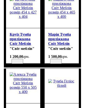
Круїз Тумба
Марія Тумба
приліжкова
приліжкова
Світ Меблів
Світ Меблів
розмір 454 х
розмір 454 х
"Світ меблів"
"Світ меблів"
427 х 404
465 х 400
1 200
,
00
грн.
1 500
,
00
грн.