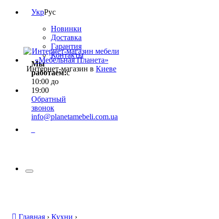
Укр
Рус
Новинки
Доставка
Гарантия
Контакты
Мы
Интернет-магазин в
Киеве
работаем:
с
10:00 до
19:00
Обратный
звонок
info@planetamebeli.com.ua
0
Главная
›
Кухни
›