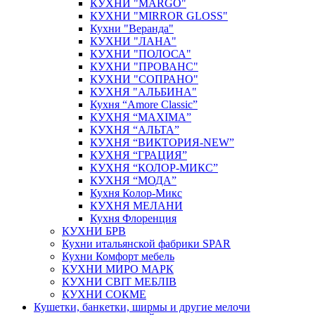
КУХНИ "MARGO"
КУХНИ "MIRROR GLOSS"
Кухни "Веранда"
КУХНИ "ЛАНА"
КУХНИ "ПОЛОСА"
КУХНИ "ПРОВАНС"
КУХНИ "СОПРАНО"
КУХНЯ "АЛЬБИНА"
Кухня “Amore Classic”
КУХНЯ “MAXIMA”
КУХНЯ “АЛЬТА”
КУХНЯ “ВИКТОРИЯ-NEW”
КУХНЯ “ГРАЦИЯ”
КУХНЯ “КОЛОР-МИКС”
КУХНЯ “МОДА”
Кухня Колор-Микс
КУХНЯ МЕЛАНИ
Кухня Флоренция
КУХНИ БРВ
Кухни итальянской фабрики SPAR
Кухни Комфорт мебель
КУХНИ МИРО МАРК
КУХНИ СВІТ МЕБЛІВ
КУХНИ СОКМЕ
Кушетки, банкетки, ширмы и другие мелочи