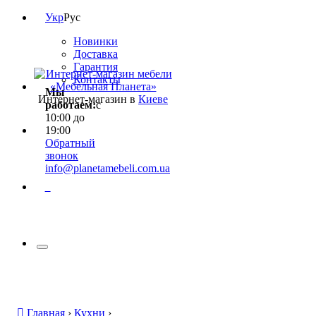
Укр
Рус
Новинки
Доставка
Гарантия
Контакты
Мы
Интернет-магазин в
Киеве
работаем:
с
10:00 до
19:00
Обратный
звонок
info@planetamebeli.com.ua
0
Главная
›
Кухни
›