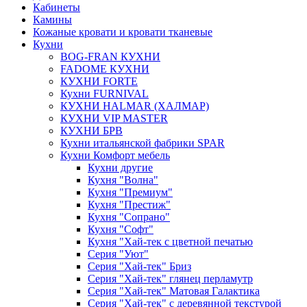
Кабинеты
Камины
Кожаные кровати и кровати тканевые
Кухни
BOG-FRAN КУХНИ
FADOME КУХНИ
КУХНИ FORTE
Кухни FURNIVAL
КУХНИ HALMAR (ХАЛМАР)
КУХНИ VIP MASTER
КУХНИ БРВ
Кухни итальянской фабрики SPAR
Кухни Комфорт мебель
Кухни другие
Кухня "Волна"
Кухня "Премиум"
Кухня "Престиж"
Кухня "Сопрано"
Кухня "Софт"
Кухня "Хай-тек с цветной печатью
Серия "Уют"
Серия "Хай-тек" Бриз
Серия "Хай-тек" глянец перламутр
Серия "Хай-тек" Матовая Галактика
Серия "Хай-тек" с деревянной текстурой