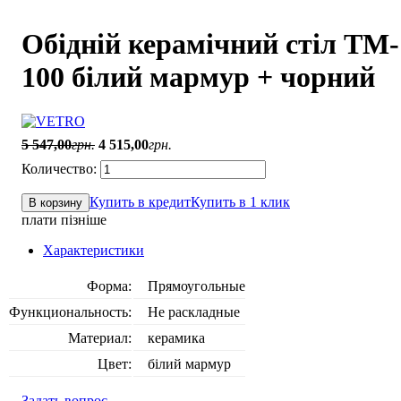
Обідній керамічний стіл TM-
100 білий мармур + чорний
5 547
,
00
грн.
4 515
,
00
грн.
Купить в кредит
Купить в 1 клик
В корзину
плати пізніше
Характеристики
Форма:
Прямоугольные
Функциональность:
Не раскладные
Материал:
керамика
Цвет:
білий мармур
Задать вопрос