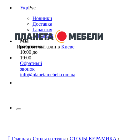
Укр
Рус
Новинки
Доставка
Гарантия
Контакты
Мы
работаем:
с
Интернет-магазин в
Киеве
10:00 до
19:00
Обратный
звонок
info@planetamebeli.com.ua
0
Главная
›
Столы и стулья
›
СТОЛЫ КЕРАМИКА
›