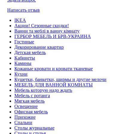
Написать отзыв
IKEA
Акции! Сезонные скидки!
Ванни та меблі в ванну кімнату
ГЕРБОР МЕБЕЛЬ И БРВ-УКРАИНА
Гостиные
Декорирование квартир
Детская мебель
Кабинеты
Камины
Кожаные кровати и кровати тканевые
Кухни
Кушетки, банкетки, ширмы и другие мелочи
МЕБЕЛЬ ДЛЯ ВАННОЙ КОМНАТЫ
Мебель которую надо ждать
Мебель с ротанга
Мягкая мебель
Освещение
Офисная мебель
Прихожие
Спальни
Столы журнальные
Столы и стулья