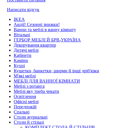
Написати відгук
IKEA
Акції! Сезонні знижки!
Ванни та меблі в ванну кімнату
Вітальні
ГЕРБОР МЕБЛІ Й БРВ-УКРАЇНА
Декорування квартир
Дитячі меблі
Кабінети
Каміни
Кухні
Кушетки, банкетки, ширми й інші дріб'язки
М'які меблі
МЕБЛІ ДЛЯ ВАННОЇ КІМНАТИ
Меблі з ротанга
Меблі яку треба чекати
Освітлення
Офісні меблі
Передпокій
Спальні
Столи журнальні
Столи й стільці
КОМПЛЕКТ СТОЛА Й СТІЛЬЦІВ