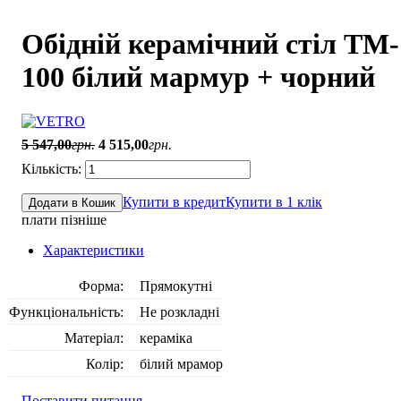
Обідній керамічний стіл TM-
100 білий мармур + чорний
5 547
,
00
грн.
4 515
,
00
грн.
Купити в кредит
Купити в 1 клік
Додати в Кошик
плати пізніше
Характеристики
Форма:
Прямокутні
Функціональність:
Не розкладні
Матеріал:
кераміка
Колір:
білий мрамор
Поставити питання