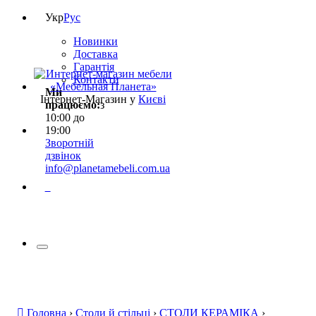
Укр
Рус
Новинки
Доставка
Гарантія
Контакти
Ми
Інтернет-Магазин у
Києві
працюємо:
з
10:00 до
19:00
Зворотній
дзвінок
info@planetamebeli.com.ua
0
Головна
›
Столи й стільці
›
СТОЛИ КЕРАМІКА
›