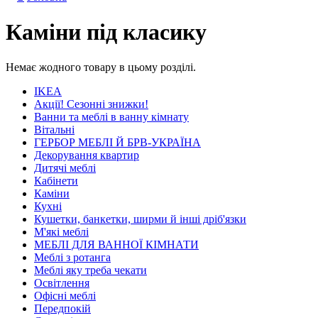
Каміни під класику
Немає жодного товару в цьому розділі.
IKEA
Акції! Сезонні знижки!
Ванни та меблі в ванну кімнату
Вітальні
ГЕРБОР МЕБЛІ Й БРВ-УКРАЇНА
Декорування квартир
Дитячі меблі
Кабінети
Каміни
Кухні
Кушетки, банкетки, ширми й інші дріб'язки
М'які меблі
МЕБЛІ ДЛЯ ВАННОЇ КІМНАТИ
Меблі з ротанга
Меблі яку треба чекати
Освітлення
Офісні меблі
Передпокій