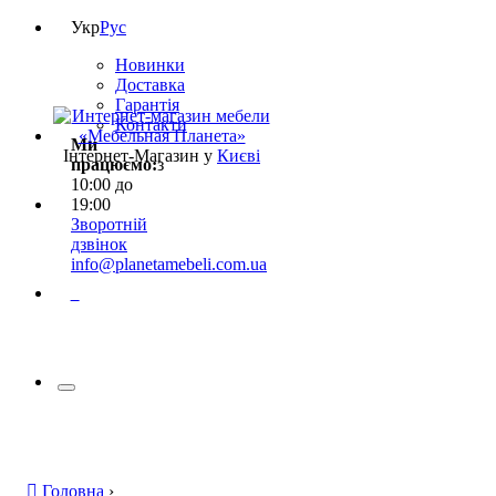
Укр
Рус
Новинки
Доставка
Гарантія
Контакти
Ми
Інтернет-Магазин у
Києві
працюємо:
з
10:00 до
19:00
Зворотній
дзвінок
info@planetamebeli.com.ua
0
Головна
›