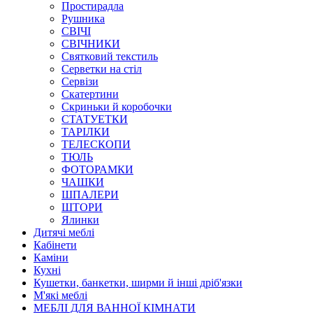
Простирадла
Рушника
СВІЧІ
СВІЧНИКИ
Святковий текстиль
Серветки на стіл
Сервізи
Скатертини
Скриньки й коробочки
СТАТУЕТКИ
ТАРІЛКИ
ТЕЛЕСКОПИ
ТЮЛЬ
ФОТОРАМКИ
ЧАШКИ
ШПАЛЕРИ
ШТОРИ
Ялинки
Дитячі меблі
Кабінети
Каміни
Кухні
Кушетки, банкетки, ширми й інші дріб'язки
М'які меблі
МЕБЛІ ДЛЯ ВАННОЇ КІМНАТИ