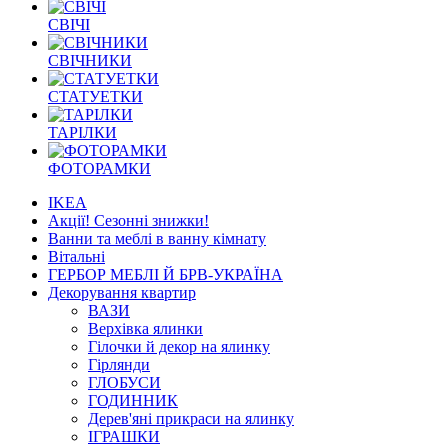
СВІЧІ
СВІЧНИКИ
СТАТУЕТКИ
ТАРІЛКИ
ФОТОРАМКИ
IKEA
Акції! Сезонні знижки!
Ванни та меблі в ванну кімнату
Вітальні
ГЕРБОР МЕБЛІ Й БРВ-УКРАЇНА
Декорування квартир
ВАЗИ
Верхівка ялинки
Гілочки й декор на ялинку
Гірлянди
ГЛОБУСИ
ГОДИННИК
Дерев'яні прикраси на ялинку
ІГРАШКИ