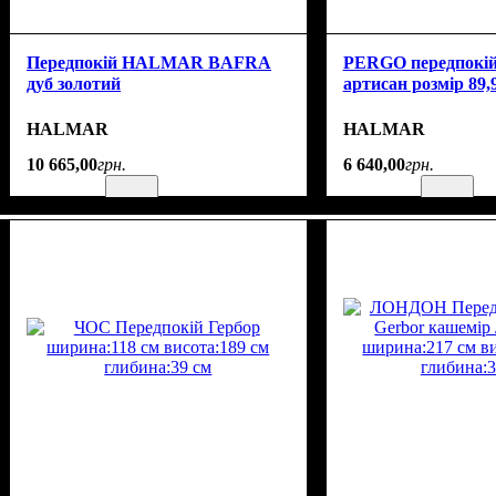
Передпокій HALMAR BAFRA
PERGO передпокій 
дуб золотий
артисан розмір 89,9
HALMAR
HALMAR
10 665
,
00
грн.
6 640
,
00
грн.