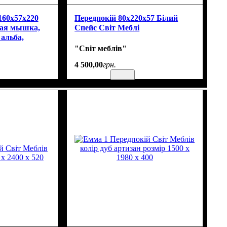
160х57х220
Передпокій 80х220х57 Білий
рая мышка,
Спейс Світ Меблі
альба,
чи) l
"Світ меблів"
4 500
,
00
грн.