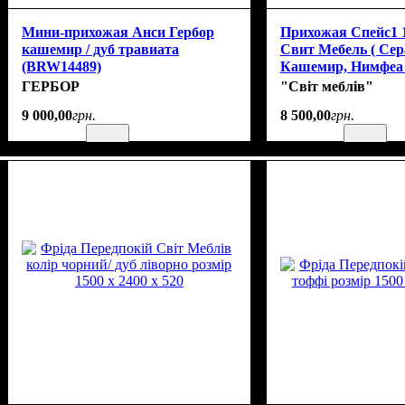
Мини-прихожая Анси Гербор
Прихожая Спейс1 
кашемир / дуб травиата
Свит Мебель ( Се
(BRW14489)
Кашемир, Нимфеа 
Графит, Дуб аппала
ГЕРБОР
"Світ меблів"
9 000
,
00
грн.
8 500
,
00
грн.