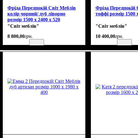
Фріда Передпокій Світ Меблів
Фріда Передпокій 
колір чорний/ дуб ліворно
тоффі розмір 1500 х
розмір 1500 х 2400 х 520
"Світ меблів"
"Світ меблів"
8 800
,
00
грн.
10 400
,
00
грн.