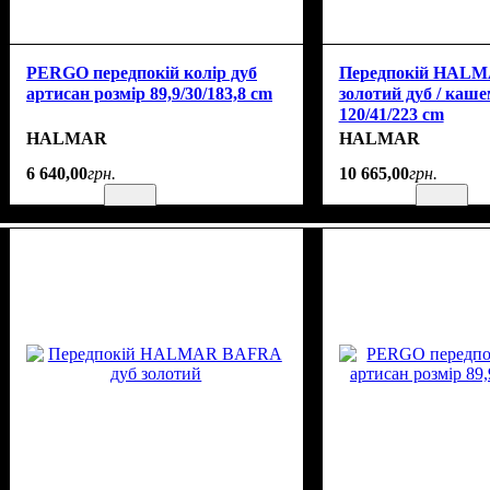
PERGO передпокій колір дуб
Передпокій HAL
артисан розмір 89,9/30/183,8 cm
золотий дуб / каше
120/41/223 cm
HALMAR
HALMAR
6 640
,
00
грн.
10 665
,
00
грн.