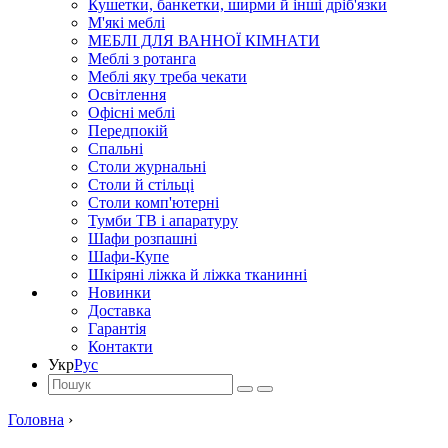
Кушетки, банкетки, ширми й інші дріб'язки
М'які меблі
МЕБЛІ ДЛЯ ВАННОЇ КІМНАТИ
Меблі з ротанга
Меблі яку треба чекати
Освітлення
Офісні меблі
Передпокій
Спальні
Столи журнальні
Столи й стільці
Столи комп'ютерні
Тумби ТВ і апаратуру
Шафи розпашні
Шафи-Купе
Шкіряні ліжка й ліжка тканинні
Новинки
Доставка
Гарантія
Контакти
Укр
Рус
Головна
›