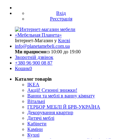
Вхід
Реєстрація
Інтернет-Магазин у
Києві
info@planetamebeli.com.ua
Ми працюємо:
з 10:00 до 19:00
Зворотній дзвінок
+380
96 900 08 87
Кошик
0
Каталог товарів
IKEA
Акції! Сезонні знижки!
Ванни та меблі в ванну кімнату
Вітальні
ГЕРБОР МЕБЛІ Й БРВ-УКРАЇНА
Декорування квартир
Дитячі меблі
Кабінети
Каміни
Кухні