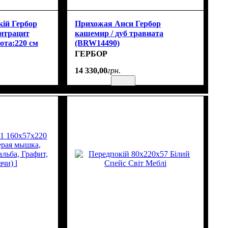
ій Гербор
Прихожая Анси Гербор
антрацит
кашемир / дуб травиата
ота:220 см
(BRW14490)
ГЕРБОР
14 330
,
00
грн.