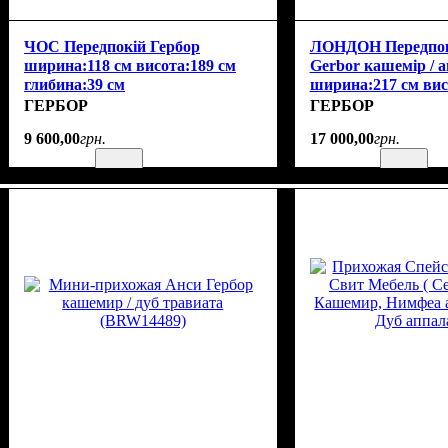
ЧОС Передпокій Гербор
ЛОНДОН Передпок
ширина:118 см висота:189 см
Gerbor кашемір / 
глибина:39 см
ширина:217 см вис
глибина:38 см
ГЕРБОР
ГЕРБОР
9 600
,
00
грн.
17 000
,
00
грн.