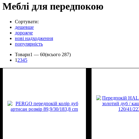
Меблі для передпокою
Сортувати:
дешевше
дорожче
нові надходження
популярність
Товари
1 —
60
(всього 287)
1
2
3
4
5