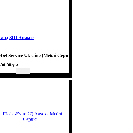
мод 3Ш Араміс
bel Service Ukraine (Меблі Сервіс)
400
,
00
грн.