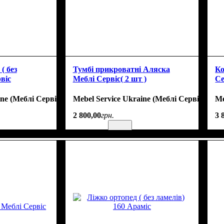
( без
Тумбі прикроватні Аляска
Ко
віс
Меблі Сервіс( 2 шт )
Се
ine (Меблі Сервіс)
Mebel Service Ukraine (Меблі Сервіс)
Me
2 800
,
00
грн.
3 