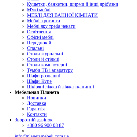
Кушетки, банкетки, ширми й інші дріб'язки
М'які меблі
МЕБЛІ ДЛЯ ВАННОЇ КІМНАТИ
Меблі з ротанга
Меблі яку треба чекати
Освітлення
Офісні меблі
Передпокій
Спальні
Столи журнальні
Столи й стільці
Столи комп'ютерні
Тумби ТВ і апаратуру
Шафи розпашні
Шафи-Купе
Шкіряні ліжка й ліжка тканинні
Мебельная Планета
Новинки
Доставка
Гарантія
Контакти
Зворотній дзвінок
+380
96 900 08 87
info@planetamebeli.com.ua