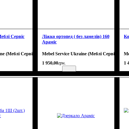
еблі Сервіс
Ліжко ортопед ( без ламелів) 160
Ко
Араміс
ine (Меблі Сервіс)
Mebel Service Ukraine (Меблі Сервіс)
Me
1 950
,
00
грн.
1 