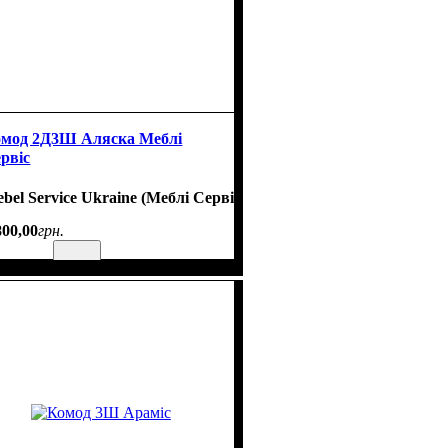
мод 2Д3Ш Аляска Меблі
рвіс
bel Service Ukraine (Меблі Сервіс)
800
,
00
грн.