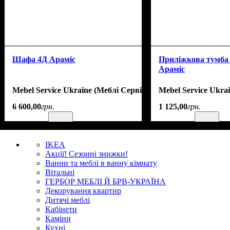
Шафа 4Д Араміс
Приліжкова тумба
Араміс
Mebel Service Ukraine (Меблі Сервіс)
Mebel Service Ukra
6 600
,
00
грн.
1 125
,
00
грн.
IKEA
Акції! Сезонні знижки!
Ванни та меблі в ванну кімнату
Вітальні
ГЕРБОР МЕБЛІ Й БРВ-УКРАЇНА
Декорування квартир
Дитячі меблі
Кабінети
Каміни
Кухні