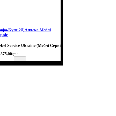
фа-Купе 2Д Аляска Меблі
рвіс
bel Service Ukraine (Меблі Сервіс)
 875
,
00
грн.