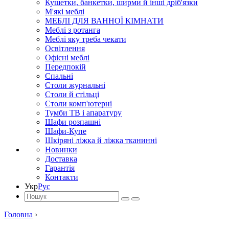
Кушетки, банкетки, ширми й інші дріб'язки
М'які меблі
МЕБЛІ ДЛЯ ВАННОЇ КІМНАТИ
Меблі з ротанга
Меблі яку треба чекати
Освітлення
Офісні меблі
Передпокій
Спальні
Столи журнальні
Столи й стільці
Столи комп'ютерні
Тумби ТВ і апаратуру
Шафи розпашні
Шафи-Купе
Шкіряні ліжка й ліжка тканинні
Новинки
Доставка
Гарантія
Контакти
Укр
Рус
Головна
›