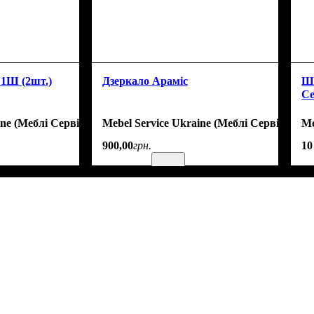
 1Ш (2шт.)
Дзеркало Араміс
Ша
Се
ine (Меблі Сервіс)
Mebel Service Ukraine (Меблі Сервіс)
Me
900
,
00
грн.
10