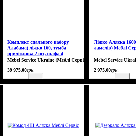
Комплект спального набору
Ліжко Аляска 1600 
Алабама( ліжко 160, тумба
ламелів) Меблі Сер
приліжкова 2 шт, шафа 4
дверний, комод і зеркало )
Mebel Service Ukraine (Меблі Сервіс)
Mebel Service Ukra
39 975
,
00
грн.
2 975
,
00
грн.