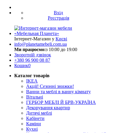
Вхід
Реєстрація
Інтернет-Магазин у
Києві
info@planetamebeli.com.ua
Ми працюємо:
з 10:00 до 19:00
Зворотній дзвінок
+380
96 900 08 87
Кошик
0
Каталог товарів
IKEA
Акції! Сезонні знижки!
Ванни та меблі в ванну кімнату
Вітальні
ГЕРБОР МЕБЛІ Й БРВ-УКРАЇНА
Декорування квартир
Дитячі меблі
Кабінети
Каміни
Кухні