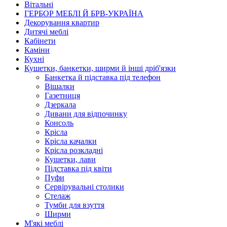
Вітальні
ГЕРБОР МЕБЛІ Й БРВ-УКРАЇНА
Декорування квартир
Дитячі меблі
Кабінети
Каміни
Кухні
Кушетки, банкетки, ширми й інші дріб'язки
Банкетка й підставка під телефон
Вішалки
Газетниця
Дзеркала
Дивани для відпочинку
Консоль
Крісла
Крісла качалки
Крісла розкладні
Кушетки, лави
Підставка під квіти
Пуфи
Сервірувальні столики
Стелаж
Тумби для взуття
Ширми
М'які меблі