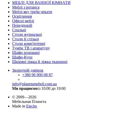
МЕБЛІ ДЛЯ ВАННОЇ КІМНАТИ
Меблі з ротанга
Меблі яку треба чекати
Освітлення
Офісні меблі
Передпокій
Спальні
Столи журнальні
Столи й стільці
Столи комп'ютерні
Тумби ТВ і апаратуру
Шафи розпашні
Шафи-Купе
Шкіряні ліжка й ліжка тканинні
Зворотній дзвінок
+380
96 900 08 87
info@planetamebeli.com.ua
Ми працюємо:
з 10:00 до 19:00
© 2009—2026
Мебельная Планета
Made in
Etechs