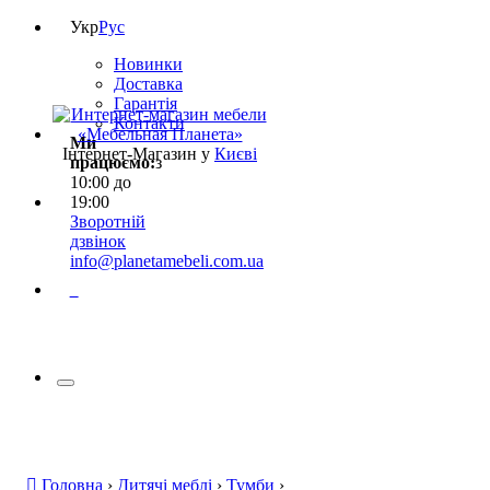
Укр
Рус
Новинки
Доставка
Гарантія
Контакти
Ми
Інтернет-Магазин у
Києві
працюємо:
з
10:00 до
19:00
Зворотній
дзвінок
info@planetamebeli.com.ua
0
Головна
›
Дитячі меблі
›
Тумби
›