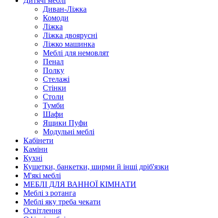
Дитячі меблі
Диван-Ліжка
Комоди
Ліжка
Ліжка двоярусні
Ліжко машинка
Меблі для немовлят
Пенал
Полку
Стелажі
Стінки
Столи
Тумби
Шафи
Ящики Пуфи
Модульні меблі
Кабінети
Каміни
Кухні
Кушетки, банкетки, ширми й інші дріб'язки
М'які меблі
МЕБЛІ ДЛЯ ВАННОЇ КІМНАТИ
Меблі з ротанга
Меблі яку треба чекати
Освітлення