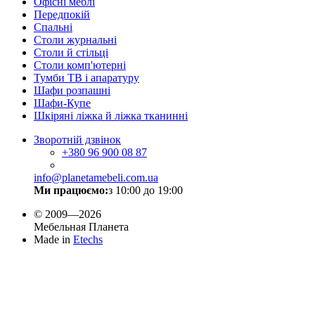
Офісні меблі
Передпокій
Спальні
Столи журнальні
Столи й стільці
Столи комп'ютерні
Тумби ТВ і апаратуру
Шафи розпашні
Шафи-Купе
Шкіряні ліжка й ліжка тканинні
Зворотній дзвінок
+380
96 900 08 87
info@planetamebeli.com.ua
Ми працюємо:
з 10:00 до 19:00
© 2009—2026
Мебельная Планета
Made in
Etechs