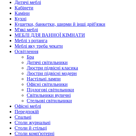
Дитячі меблі
Кабінети
Каміни
Кухні
Кушетки, банкетки, ширми й інші дріб'язки
М'які меблі
МЕБЛІ ДЛЯ ВАННОЇ КІМНАТИ
Меблі з ротанга
Меблі яку треба чекати
Освітлення
Бра
Дитячі світильники
Люстри підвісні класика
Люстри підвісні модерн
Настільні лампи
Офісні світильники
Підлогові світильники
Світильники вуличні
Стельові світильники
Офісні меблі
Передпокій
Спальні
Столи журнальні
Столи й стільці
Столи комп'ютерні