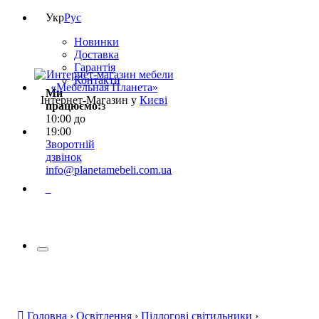
Укр
Рус
Новинки
Доставка
Гарантія
Контакти
Ми
Інтернет-Магазин у
Києві
працюємо:
з
10:00 до
19:00
Зворотній
дзвінок
info@planetamebeli.com.ua
0
Головна
›
Освітлення
›
Підлогові світильники
›