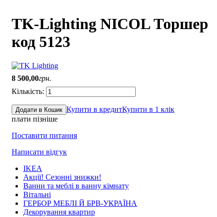
TK-Lighting NICOL Торшер
код 5123
8 500
,
00
грн.
Купити в кредит
Купити в 1 клік
Додати в Кошик
плати пізніше
Поставити питання
Написати відгук
IKEA
Акції! Сезонні знижки!
Ванни та меблі в ванну кімнату
Вітальні
ГЕРБОР МЕБЛІ Й БРВ-УКРАЇНА
Декорування квартир