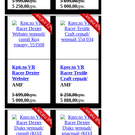
5 999
,
00
грн.
5 699
,
00
грн.
товару: 553507
5 250
,
00
грн.
5 000
,
00
грн.
Скидка 12%
Скидка 6%
Крісло VR
Кресло VR
Racer Dexter
Racer Textile
Webster
Craft серый/
чорний/синій
черный 554 034
AMF
AMF
Код товару:
5 699
,
00
грн.
6 250
,
00
грн.
553508
5 000
,
00
грн.
5 888
,
00
грн.
Скидка 8%
Скидка 8%