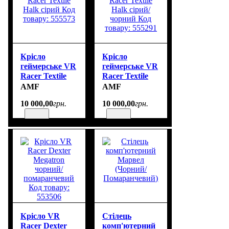
Крісло
Крісло
геймерське VR
геймерське VR
Racer Textile
Racer Textile
Halk сірий Код
Halk сірий/
AMF
AMF
товару: 555573
чорний Код
10 000
,
00
грн.
10 000
,
00
грн.
товару: 555291
Крісло VR
Стілець
Racer Dexter
комп'ютерний