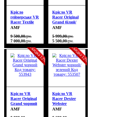
Крісло
Крісло VR
геймерське VR
Racer Original
Racer Textile
Grand білий/
Darrius чорний
рожевий Код
AMF
AMF
Код товару:
товару: 553985
9 500
,
00
грн.
5 999
,
00
грн.
555292
7 000
,
00
грн.
5 500
,
00
грн.
Скидка 12%
Скидка 12%
Крісло VR
Крісло VR
Racer Original
Racer Dexter
Grand чорний
Webster
Код товару:
чорний/
AMF
AMF
553943
зелений Код