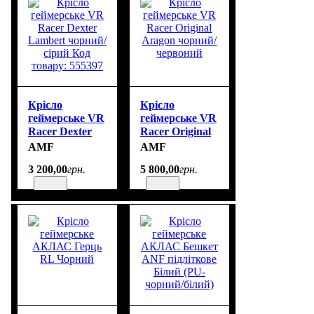
Крісло
Крісло
геймерське VR
геймерське VR
Racer Dexter
Racer Original
Lambert
Aragon
AMF
AMF
чорний/сірий
чорний/
3 200
,
00
грн.
5 800
,
00
грн.
Код товару:
червоний
555397