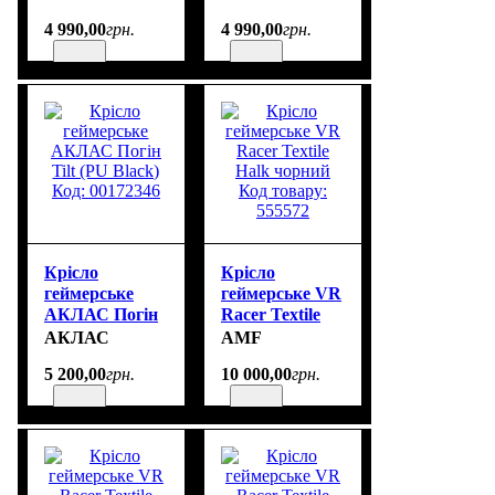
Dark Grey)
Coffee) Код:
4 990
,
00
грн.
4 990
,
00
грн.
Код: 00172370
00172369
Крісло
Крісло
геймерське
геймерське VR
АКЛАС Погін
Racer Textile
Tilt (PU Black)
Halk чорний
АКЛАС
AMF
Код: 00172346
Код товару:
5 200
,
00
грн.
10 000
,
00
грн.
555572