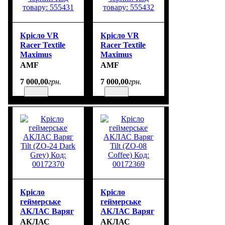
Крісло VR
Крісло VR
Racer Textile
Racer Textile
Maximus
Maximus
тканина синя/
тканина чорна/
AMF
AMF
чорний Код
чорний Код
7 000
,
00
грн.
7 000
,
00
грн.
товару: 555431
товару: 555432
Крісло
Крісло
геймерське
геймерське
АКЛАС Варяг
АКЛАС Варяг
Tilt (ZO-24
Tilt (ZO-08
АКЛАС
АКЛАС