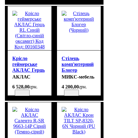
Крісло
Стілець
геймерське
комп'ютерний
АКЛАС Герць
Блогер
RL Синій
(Чорний)
АКЛАС
МИКС-мебель
(Світло-синій
6 528
,
00
грн.
4 200
,
00
грн.
оксамит) Код
Код: 00160348