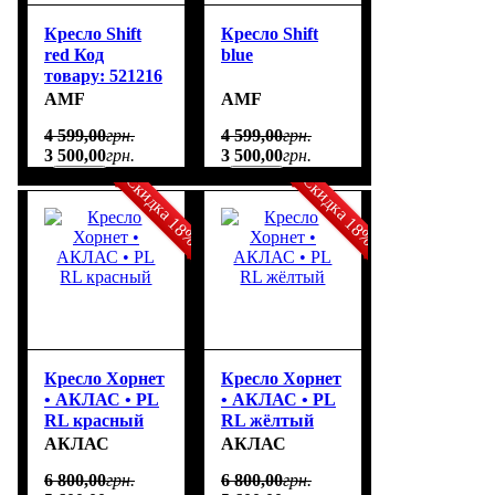
Кресло Shift
Кресло Shift
red Код
blue
товару: 521216
AMF
AMF
4 599
,
00
грн.
4 599
,
00
грн.
3 500
,
00
грн.
3 500
,
00
грн.
Скидка 18%
Скидка 18%
Кресло Хорнет
Кресло Хорнет
• АКЛАС • PL
• АКЛАС • PL
RL красный
RL жёлтый
АКЛАС
АКЛАС
6 800
,
00
грн.
6 800
,
00
грн.