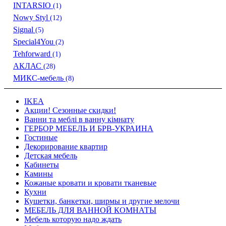
INTARSIO
(1)
Nowy Styl
(12)
Signal
(5)
Special4You
(2)
Tehforward
(1)
АКЛАС
(28)
МИКС-мебель
(8)
IKEA
Акции! Сезонные скидки!
Ванни та меблі в ванну кімнату
ГЕРБОР МЕБЕЛЬ И БРВ-УКРАИНА
Гостиные
Декорирование квартир
Детская мебель
Кабинеты
Камины
Кожаные кровати и кровати тканевые
Кухни
Кушетки, банкетки, ширмы и другие мелочи
МЕБЕЛЬ ДЛЯ ВАННОЙ КОМНАТЫ
Мебель которую надо ждать