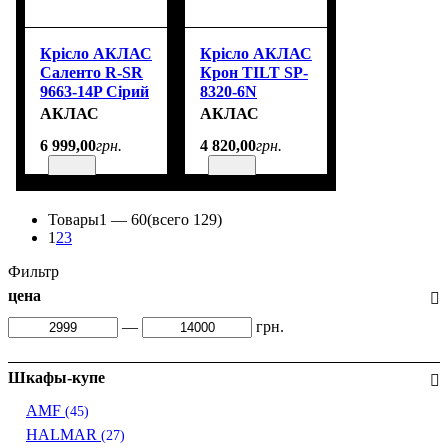
Крісло АКЛАС
Крісло АКЛАС
Саленто R-SR
Крон TILT SP-
9663-14P Сірий
8320-6N
(Темно-сірий)
Чорний (PU
АКЛАС
АКЛАС
Black)
6 999
,
00
грн.
4 820
,
00
грн.
Товары
1 —
60
(всего 129)
1
2
3
Фильтр
цена
—
грн.
Шкафы-купе
AMF
(45)
HALMAR
(27)