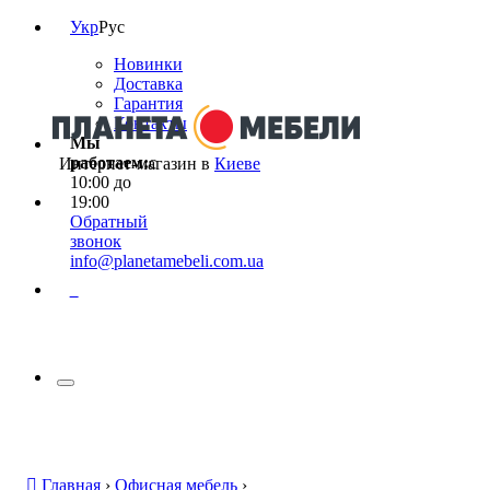
Укр
Рус
Новинки
Доставка
Гарантия
Контакты
Мы
работаем:
с
Интернет-магазин в
Киеве
10:00 до
19:00
Обратный
звонок
info@planetamebeli.com.ua
0
Главная
›
Офисная мебель
›