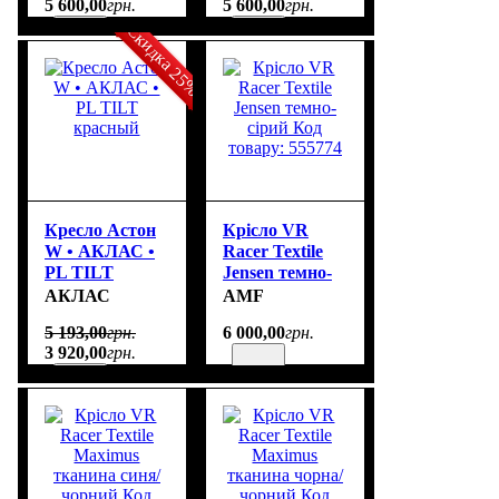
5 600
,
00
грн.
5 600
,
00
грн.
Скидка 25%
Кресло Астон
Крісло VR
W • АКЛАС •
Racer Textile
PL TILT
Jensen темно-
красный
сірий Код
АКЛАС
AMF
товару: 555774
5 193
,
00
грн.
6 000
,
00
грн.
3 920
,
00
грн.