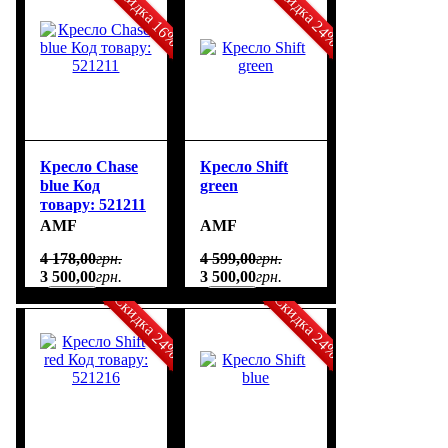
Скидка 16%
Скидка 24%
Кресло Chase
Кресло Shift
blue Код
green
товару: 521211
AMF
AMF
4 178
,
00
грн.
4 599
,
00
грн.
3 500
,
00
грн.
3 500
,
00
грн.
Скидка 24%
Скидка 24%