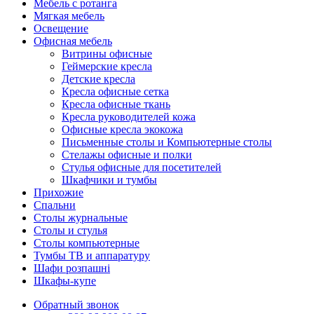
Мебель с ротанга
Мягкая мебель
Освещение
Офисная мебель
Витрины офисные
Геймерские кресла
Детские кресла
Кресла офисные сетка
Кресла офисные ткань
Кресла руководителей кожа
Офисные кресла экокожа
Письменные столы и Компьютерные столы
Стелажы офисные и полки
Стулья офисные для посетителей
Шкафчики и тумбы
Прихожие
Спальни
Столы журнальные
Столы и стулья
Столы компьютерные
Тумбы ТВ и аппаратуру
Шафи розпашні
Шкафы-купе
Обратный звонок