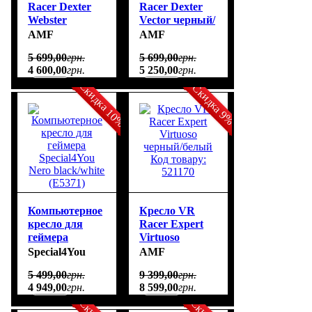
Racer Dexter
Racer Dexter
Webster
Vector черный/
чорний/
белый Код
AMF
AMF
червоний Код
товару: 545087
5 699
,
00
грн.
5 699
,
00
грн.
товару: 545086
4 600
,
00
грн.
5 250
,
00
грн.
Скидка 10%
Скидка 9%
Компьютерное
Кресло VR
кресло для
Racer Expert
геймера
Virtuoso
Special4You
черный/белый
Special4You
AMF
Nero
Код товару:
5 499
,
00
грн.
9 399
,
00
грн.
black/white
521170
4 949
,
00
грн.
8 599
,
00
грн.
(E5371)