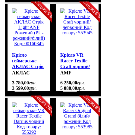
00160344
Скидка 5%
Скидка 6%
Крісло
Крісло VR
геймерське
Racer Textile
АКЛАС Стрік
Craft чорний/
Light ANF
червоний Код
АКЛАС
AMF
Рожевий (PU-
товару: 553945
3 780
,
00
грн.
6 250
,
00
грн.
рожевий/білий)
3 599
,
00
грн.
5 888
,
00
грн.
Код: 00160345
Скидка 26%
Скидка 8%