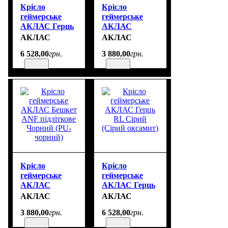
Крісло
Крісло
геймерське
геймерське
АКЛАС Герць
АКЛАС
RL Чорний
Бешкет ANF
АКЛАС
АКЛАС
підліткове
6 528
,
00
грн.
3 880
,
00
грн.
Білий (PU-
чорний/білий)
Крісло
Крісло
геймерське
геймерське
АКЛАС
АКЛАС Герць
Бешкет ANF
RL Сірий
АКЛАС
АКЛАС
підліткове
(Сірий
3 880
,
00
грн.
6 528
,
00
грн.
Чорний (PU-
оксамит)
чорний)