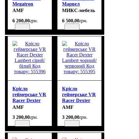
Megatron
Марвел
чорний/
(Чорний/
AMF
МИКС-мебель
помаранчевий
Помаранчевий)
6 200
,
00
грн.
6 500
,
00
грн.
Код товару:
553506
Крісло
Крісло
геймерське VR
геймерське VR
Racer Dexter
Racer Dexter
Lambert сірий/
Lambert
AMF
AMF
білий Код
чорний/
3 200
,
00
грн.
3 200
,
00
грн.
товару: 555396
червоний Код
товару: 555395