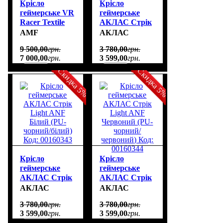
Крісло
Крісло
геймерське VR
геймерське
Racer Textile
АКЛАС Стрік
Darrius сірий
Light ANF
AMF
АКЛАС
Код товару:
Зелений (PU-
9 500
,
00
грн.
3 780
,
00
грн.
555571
чорний/
7 000
,
00
грн.
3 599
,
00
грн.
салатовий)
Скидка 5%
Скидка 5%
Крісло
Крісло
геймерське
геймерське
АКЛАС Стрік
АКЛАС Стрік
Light ANF
Light ANF
АКЛАС
АКЛАС
Білий (PU-
Червоний (PU-
3 780
,
00
грн.
3 780
,
00
грн.
чорний/білий)
чорний/
3 599
,
00
грн.
3 599
,
00
грн.
Код: 00160343
червоний) Код: