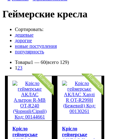
Геймерские кресла
Сортировать:
дешевые
дорогие
новые поступления
популярность
Товары
1 —
60
(всего 129)
1
2
3
Новинка
Новинка
Крісло
Крісло
геймерське
геймерське