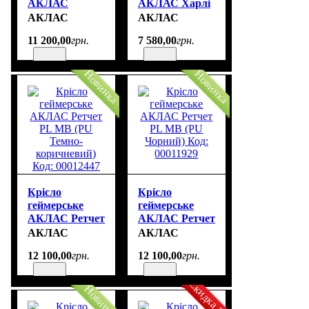
АКЛАС
АКЛАС Харлі
Альтрон R-MB
R OT-R299H
АКЛАС
АКЛАС
OT-R240
(Бежевий) Код:
11 200
,
00
грн.
7 580
,
00
грн.
(Чорний/
00130261
Сірий) Код:
00144661
Новинка
Новинка
Крісло
Крісло
геймерське
геймерське
АКЛАС Ретчет
АКЛАС Ретчет
PL MB (PU
PL MB (PU
АКЛАС
АКЛАС
Темно-
Чорний) Код:
12 100
,
00
грн.
12 100
,
00
грн.
коричневий)
00011929
Код: 00012447
Скидка 15%
Новинка