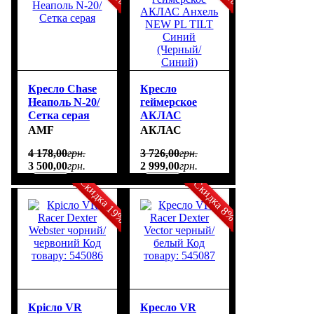
Кресло Chase
Кресло
Неаполь N-20/
геймерское
Сетка серая
АКЛАС
Анхель NEW
AMF
АКЛАС
PL TILT
4 178
,
00
грн.
3 726
,
00
грн.
Синий
3 500
,
00
грн.
2 999
,
00
грн.
(Черный/
Скидка 19%
Синий)
Скидка 8%
Крісло VR
Кресло VR