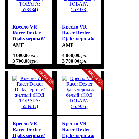
Кресло VR
Кресло VR
Racer Dexter
Racer Dexter
Djaks черный/
Djaks черный/
синий (КОД
красный (КОД
AMF
AMF
ТОВАРА:
ТОВАРА:
4 000
,
00
грн.
4 000
,
00
грн.
553934)
553933)
3 700
,
00
грн.
3 700
,
00
грн.
Скидка 8%
Скидка 8%
Кресло VR
Кресло VR
Racer Dexter
Racer Dexter
Djaks черный/
Djaks черный/