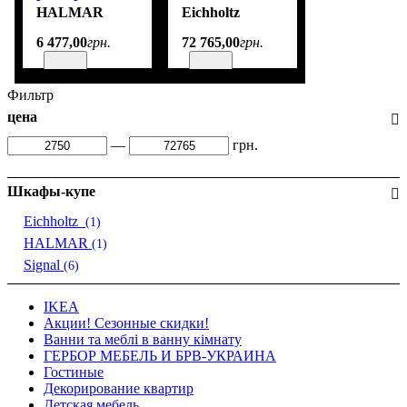
60/29/180 cm
HALMAR
Eichholtz
6 477
,
00
грн.
72 765
,
00
грн.
Фильтр
цена
—
грн.
Шкафы-купе
Eichholtz
(1)
HALMAR
(1)
Signal
(6)
IKEA
Акции! Сезонные скидки!
Ванни та меблі в ванну кімнату
ГЕРБОР МЕБЕЛЬ И БРВ-УКРАИНА
Гостиные
Декорирование квартир
Детская мебель