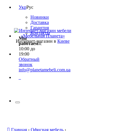
Укр
Рус
Новинки
Доставка
Гарантия
Контакты
Мы
Интернет-магазин в
Киеве
работаем:
с
10:00 до
19:00
Обратный
звонок
info@planetamebeli.com.ua
0
Главная
›
Офисная мебель
›