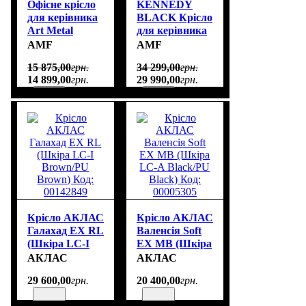
Офісне крісло
KENNEDY
для керівника
BLACK Крісло
Art Metal
для керівника
Furniture Larry
Код товару:
AMF
AMF
LB
545818
15 875
,
00
грн.
34 299
,
00
грн.
14 899
,
00
грн.
29 990
,
00
грн.
Крісло АКЛАС
Крісло АКЛАС
Галахад EX RL
Валенсія Soft
(Шкіра LC-I
EX MB (Шкіра
Brown/PU
LC-A Black/PU
АКЛАС
АКЛАС
Brown) Код:
Black) Код:
29 600
,
00
грн.
20 400
,
00
грн.
00142849
00005305