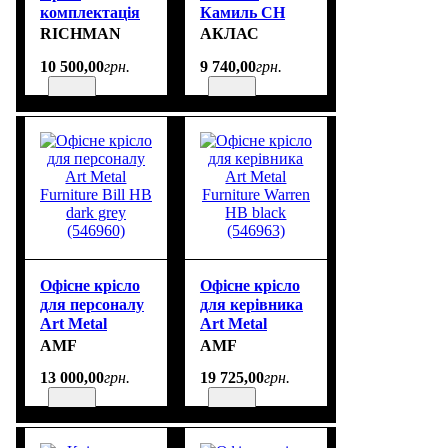
комплектація
Камиль CH
Пластик Річ –
MB Черный
RICHMAN
АКЛАС
механізм M-1
(LC-A) шкіра
10 500
,
00
грн.
9 740
,
00
грн.
(Tilt) – оббивка
Код: 10001243
Шкіра Спліт
Чорна
Офісне крісло
Офісне крісло
для персоналу
для керівника
Art Metal
Art Metal
Furniture Bill
Furniture
AMF
AMF
HB dark grey
Warren HB
13 000
,
00
грн.
19 725
,
00
грн.
(546960)
black (546963)