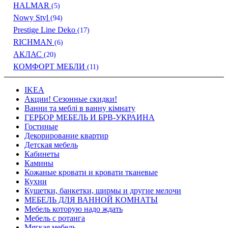
HALMAR
(5)
Nowy Styl
(94)
Prestige Line Deko
(17)
RICHMAN
(6)
АКЛАС
(20)
КОМФОРТ МЕБЛИ
(11)
IKEA
Акции! Сезонные скидки!
Ванни та меблі в ванну кімнату
ГЕРБОР МЕБЕЛЬ И БРВ-УКРАИНА
Гостиные
Декорирование квартир
Детская мебель
Кабинеты
Камины
Кожаные кровати и кровати тканевые
Кухни
Кушетки, банкетки, ширмы и другие мелочи
МЕБЕЛЬ ДЛЯ ВАННОЙ КОМНАТЫ
Мебель которую надо ждать
Мебель с ротанга
Мягкая мебель