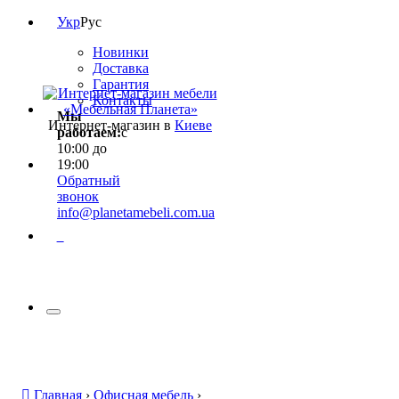
Укр
Рус
Новинки
Доставка
Гарантия
Контакты
Мы
Интернет-магазин в
Киеве
работаем:
с
10:00 до
19:00
Обратный
звонок
info@planetamebeli.com.ua
0
Главная
›
Офисная мебель
›