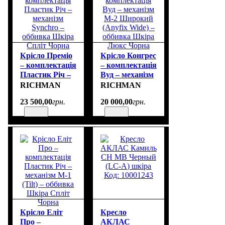
Крісло Преміо
Крісло Конгрес
– комплектація
– комплектація
Пластик Річ –
Вуд – механізм
механізм
M-2 Широкий
RICHMAN
RICHMAN
Synchro –
(Anyfix Wide) –
23 500
,
00
грн.
20 000
,
00
грн.
оббивка Шкіра
оббивка Шкіра
Спліт Чорна
Люкс Чорна
Крісло Еліт
Кресло
Про –
АКЛАС