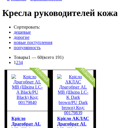
Кресла руководителей кожа
Сортировать:
дешевые
дорогие
новые поступления
популярность
Товары
1 —
60
(всего 191)
1
2
3
4
Новинка
Новинка
Крісло
Крісло АКЛАС
Драгобрат AL
Драгобрат AL