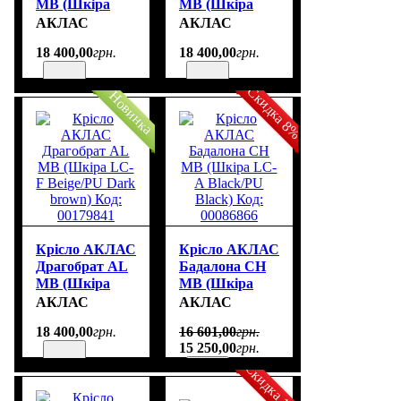
MB (Шкіра
MB (Шкіра
LC-A Black/PU
LC-K Dark
АКЛАС
АКЛАС
Black) Код:
brown/PU Dark
18 400
,
00
грн.
18 400
,
00
грн.
00179840
brown) Код:
00179839
Скидка 8%
Новинка
Крісло АКЛАС
Крісло АКЛАС
Драгобрат AL
Бадалона CH
MB (Шкіра
MB (Шкіра
LC-F Beige/PU
LC-A Black/PU
АКЛАС
АКЛАС
Dark brown)
Black) Код:
18 400
,
00
грн.
16 601
,
00
грн.
Код: 00179841
00086866
15 250
,
00
грн.
Скидка 15%