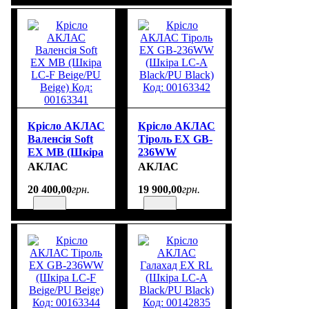
Крісло АКЛАС
Крісло АКЛАС
Валенсія Soft
Тіроль EX GB-
EX MB (Шкіра
236WW
LC-F Beige/PU
(Шкіра LC-A
АКЛАС
АКЛАС
Beige) Код:
Black/PU
20 400
,
00
грн.
19 900
,
00
грн.
00163341
Black) Код:
00163342