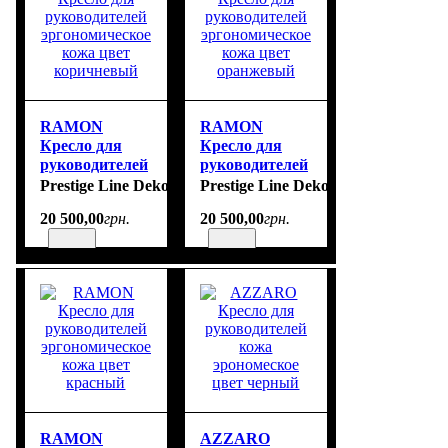
RAMON
RAMON
Кресло для
Кресло для
руководителей
руководителей
эргономическое
эргономическое
Prestige Line Deko
Prestige Line Deko
кожа цвет
кожа цвет
20 500
,
00
грн.
20 500
,
00
грн.
коричневый
оранжевый
RAMON
AZZARO