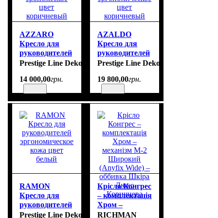
AZZARO
AZALDO
Кресло для
Кресло для
руководителей
руководителей
кожа
кожа
Prestige Line Deko
Prestige Line Deko
эрономеское
эргономическое
14 000
,
00
грн.
19 800
,
00
грн.
цвет
цвет
коричневый
коричневый
RAMON
Крісло Конгрес
Кресло для
– комплектація
руководителей
Хром –
эргономическое
механізм M-2
Prestige Line Deko
RICHMAN