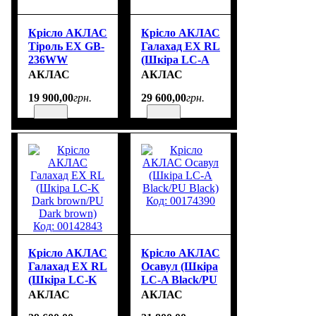
Крісло АКЛАС
Крісло АКЛАС
Тіроль EX GB-
Галахад EX RL
236WW
(Шкіра LC-A
(Шкіра LC-F
Black/PU
АКЛАС
АКЛАС
Beige/PU Beige)
Black) Код:
19 900
,
00
грн.
29 600
,
00
грн.
Код: 00163344
00142835
Крісло АКЛАС
Крісло АКЛАС
Галахад EX RL
Осавул (Шкіра
(Шкіра LC-K
LC-A Black/PU
Dark brown/PU
Black) Код:
АКЛАС
АКЛАС
Dark brown)
00174390