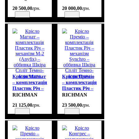
кожа цвет
Широкий
20 500
,
00
грн.
20 000
,
00
грн.
белый
(Anyfix Wide) –
оббивка Шкіра
Люкс
Коричнева
Крісло Магнат
Крісло Преміо
– комплектація
– комплектація
Пластик Річ –
Пластик Річ –
механізм M-2
механізм
RICHMAN
RICHMAN
(Anyfix) –
Synchro –
21 125
,
00
грн.
23 500
,
00
грн.
оббивка Шкіра
оббивка Шкіра
Спліт Темно-
Спліт Темно-
коричнева
коричнева