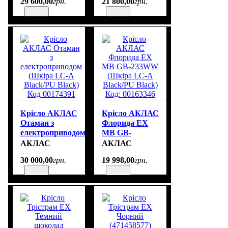
29 600
,
00
грн.
21 800
,
00
грн.
Код: 00142843
Крісло АКЛАС
Крісло АКЛАС
Отаман з
Флорида EX
електроприводом
MB GB-
(Шкіра LC-A
233WW
АКЛАС
АКЛАС
Black/PU
(Шкіра LC-A
30 000
,
00
грн.
19 998
,
00
грн.
Black) Код
Black/PU
00174391
Black) Код:
00163346