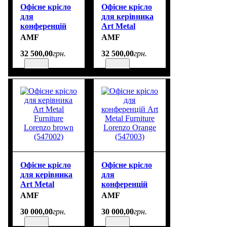
Офісне крісло
Офісне крісло
для
для керівника
конференцій
Art Metal
Art Metal
Furniture
AMF
AMF
Furniture
Lorenzo XL
32 500
,
00
грн.
32 500
,
00
грн.
Lorenzo XL
brown (546999)
Orange
(547000)
Офісне крісло
Офісне крісло
для керівника
для
Art Metal
конференцій
Furniture
Art Metal
AMF
AMF
Lorenzo brown
Furniture
30 000
,
00
грн.
30 000
,
00
грн.
(547002)
Lorenzo Orange
(547003)