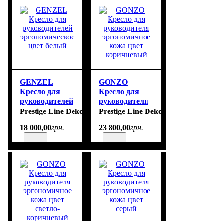
GENZEL
GONZO
Кресло для
Кресло для
руководителей
руководителя
эргономическое
эргономичное
Prestige Line Deko
Prestige Line Deko
цвет белый
кожа цвет
18 000
,
00
грн.
23 800
,
00
грн.
коричневый