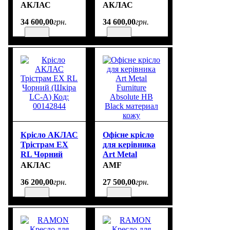
(Шкіра LC-A)
RL коричневое
АКЛАС
АКЛАС
34 600
,
00
грн.
34 600
,
00
грн.
Крісло АКЛАС
Офісне крісло
Трістрам EX
для керівника
RL Чорний
Art Metal
(Шкіра LC-A)
Furniture
АКЛАС
AMF
Код: 00142844
Absolute HB
36 200
,
00
грн.
27 500
,
00
грн.
Black материал
кожу