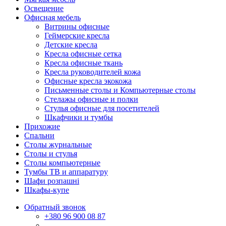
Освещение
Офисная мебель
Витрины офисные
Геймерские кресла
Детские кресла
Кресла офисные сетка
Кресла офисные ткань
Кресла руководителей кожа
Офисные кресла экокожа
Письменные столы и Компьютерные столы
Стелажы офисные и полки
Стулья офисные для посетителей
Шкафчики и тумбы
Прихожие
Спальни
Столы журнальные
Столы и стулья
Столы компьютерные
Тумбы ТВ и аппаратуру
Шафи розпашні
Шкафы-купе
Обратный звонок
+380
96 900 08 87