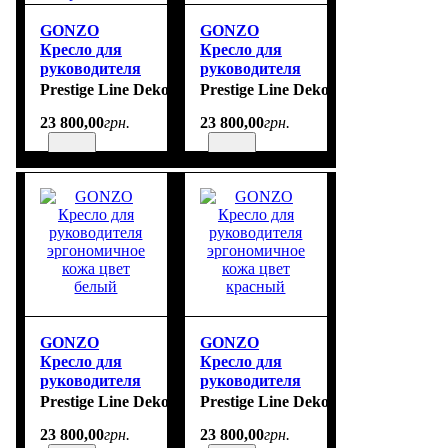
GONZO
GONZO
Кресло для
Кресло для
руководителя
руководителя
эргономичное
эргономичное
Prestige Line Deko
Prestige Line Deko
кожа цвет
кожа цвет
23 800
,
00
грн.
23 800
,
00
грн.
светло-
серый
коричневый
GONZO
GONZO
Кресло для
Кресло для
руководителя
руководителя
эргономичное
эргономичное
Prestige Line Deko
Prestige Line Deko
кожа цвет
кожа цвет
23 800
,
00
грн.
23 800
,
00
грн.
белый
красный