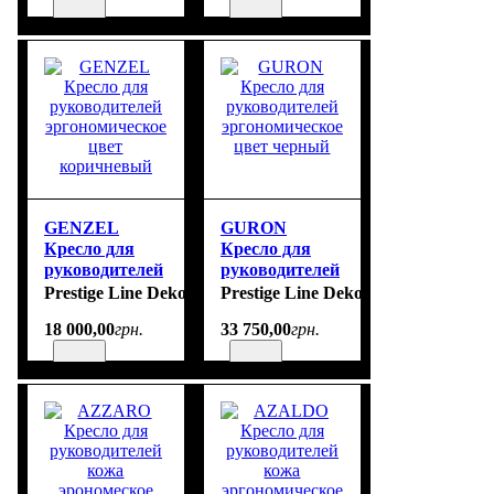
GENZEL
GURON
Кресло для
Кресло для
руководителей
руководителей
эргономическое
эргономическое
Prestige Line Deko
Prestige Line Deko
цвет
цвет черный
18 000
,
00
грн.
33 750
,
00
грн.
коричневый