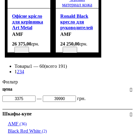
Офісне крісло
Ronald Black
для керівника
кресло для
Art Metal
руководителей
Furniture
КОД ТОВАРА:
AMF
AMF
Truman grey
545825 цвет
26 375
,
00
грн.
24 250
,
00
грн.
(546647)
черный
материал кожа
Товары
1 —
60
(всего 191)
1
2
3
4
Фильтр
цена
—
грн.
Шкафы-купе
AMF
(36)
Black Red White
(2)