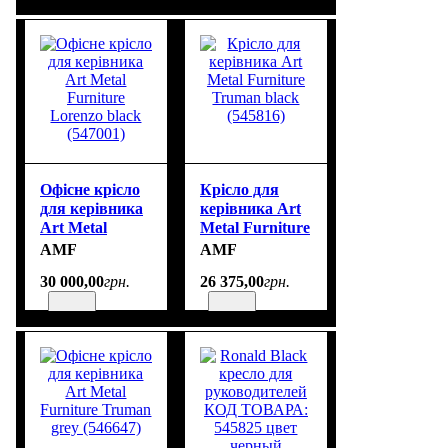
Офісне крісло
Крісло для
для керівника
керівника Art
Art Metal
Metal Furniture
Furniture
Truman black
AMF
AMF
Lorenzo black
(545816)
30 000
,
00
грн.
26 375
,
00
грн.
(547001)