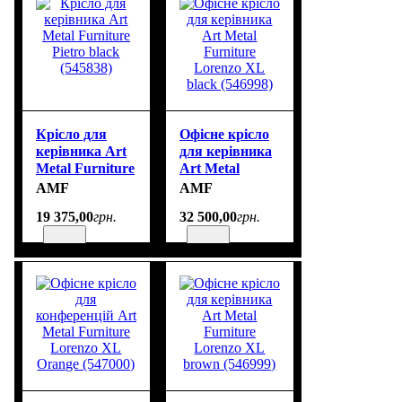
Крісло для
Офісне крісло
керівника Art
для керівника
Metal Furniture
Art Metal
Pietro black
Furniture
AMF
AMF
(545838)
Lorenzo XL
19 375
,
00
грн.
32 500
,
00
грн.
black (546998)