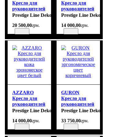
Кресло для
Кресло для
руководителей
руководителей
эргономическое
кожа
Prestige Line Deko
Prestige Line Deko
кожа цвет
эрономеское
20 500
,
00
грн.
14 000
,
00
грн.
красный
цвет черный
AZZARO
GURON
Кресло для
Кресло для
руководителей
руководителей
кожа
эргономическое
Prestige Line Deko
Prestige Line Deko
эрономеское
цвет
14 000
,
00
грн.
33 750
,
00
грн.
цвет белый
коричневый