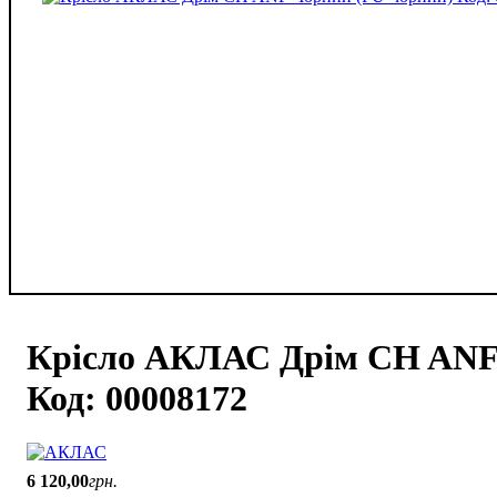
Крісло АКЛАС Дрім CH ANF
Код: 00008172
6 120
,
00
грн.