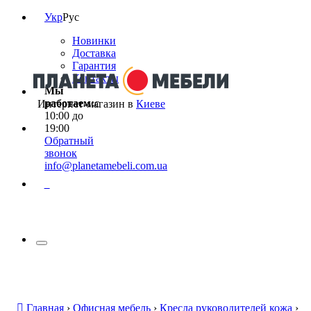
Укр
Рус
Новинки
Доставка
Гарантия
Контакты
Мы
работаем:
с
Интернет-магазин в
Киеве
10:00 до
19:00
Обратный
звонок
info@planetamebeli.com.ua
0
Главная
›
Офисная мебель
›
Кресла руководителей кожа
›