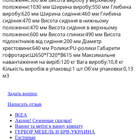
положенні:1030 мм Ширина виробу:550 мм Глибина
виробу:620 мм Ширина сидіння:460 мм Глибина
сидіння:470 мм Висота сидіння в нижньому
положенні:470 мм Висота сидіння в верхньому
положенні:600 мм Висота спинки:490 мм Висота
підлокітників від сидіння:200 мм Діаметр
хрестовини:640 мм Ролики:PU-ролики Габарити
гофротари:Ш650*Г320*В615 мм Максимальне
навантаження на виріб:120 кг Вага виробу:10,8 кг
Кількість виробів в упаковці:1 шт Об'єм упаковки:0,13
м3
Задать вопрос
Написать отзыв
IKEA
Акции! Сезонные скидки!
Ванни та меблі в ванну кімнату
ГЕРБОР МЕБЕЛЬ И БРВ-УКРАИНА
Гостиные