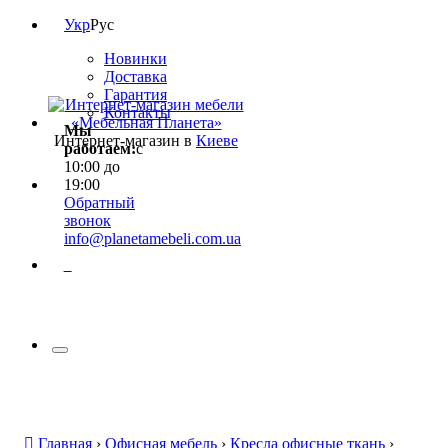
Укр
Рус
Новинки
Доставка
Гарантия
Контакты
Мы
Интернет-магазин в
Киеве
работаем:
с
10:00 до
19:00
Обратный
звонок
info@planetamebeli.com.ua
0
Главная
›
Офисная мебель
›
Кресла офисные ткань
›