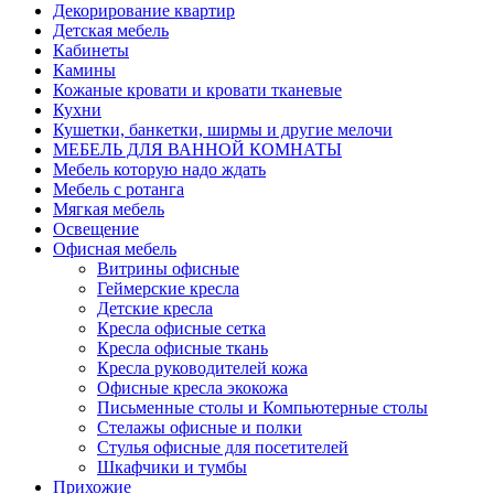
Декорирование квартир
Детская мебель
Кабинеты
Камины
Кожаные кровати и кровати тканевые
Кухни
Кушетки, банкетки, ширмы и другие мелочи
МЕБЕЛЬ ДЛЯ ВАННОЙ КОМНАТЫ
Мебель которую надо ждать
Мебель с ротанга
Мягкая мебель
Освещение
Офисная мебель
Витрины офисные
Геймерские кресла
Детские кресла
Кресла офисные сетка
Кресла офисные ткань
Кресла руководителей кожа
Офисные кресла экокожа
Письменные столы и Компьютерные столы
Стелажы офисные и полки
Стулья офисные для посетителей
Шкафчики и тумбы
Прихожие