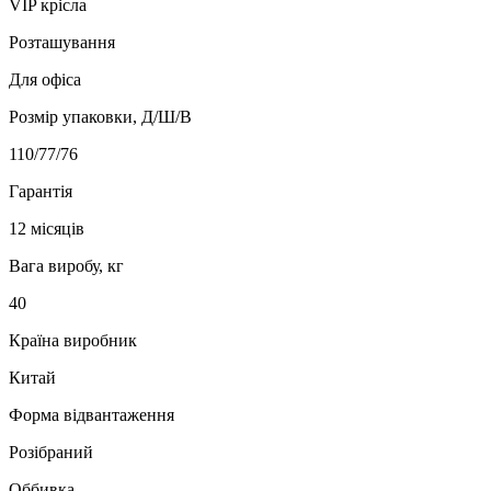
VIP крісла
Розташування
Для офіса
Розмір упаковки, Д/Ш/В
110/77/76
Гарантія
12 місяців
Вага виробу, кг
40
Країна виробник
Китай
Форма відвантаження
Розібраний
Оббивка