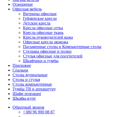
Освещение
Офисная мебель
Витрины офисные
Геймерские кресла
Детские кресла
Кресла офисные сетка
Кресла офисные ткань
Кресла руководителей кожа
Офисные кресла экокожа
Письменные столы и Компьютерные столы
Стелажы офисные и полки
Стулья офисные для посетителей
Шкафчики и тумбы
Прихожие
Спальни
Столы журнальные
Столы и стулья
Столы компьютерные
Тумбы ТВ и аппаратуру
Шафи розпашні
Шкафы-купе
Обратный звонок
+380
96 900 08 87