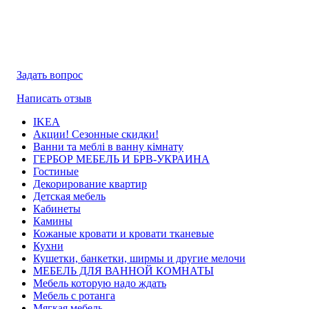
Задать вопрос
Написать отзыв
IKEA
Акции! Сезонные скидки!
Ванни та меблі в ванну кімнату
ГЕРБОР МЕБЕЛЬ И БРВ-УКРАИНА
Гостиные
Декорирование квартир
Детская мебель
Кабинеты
Камины
Кожаные кровати и кровати тканевые
Кухни
Кушетки, банкетки, ширмы и другие мелочи
МЕБЕЛЬ ДЛЯ ВАННОЙ КОМНАТЫ
Мебель которую надо ждать
Мебель с ротанга
Мягкая мебель