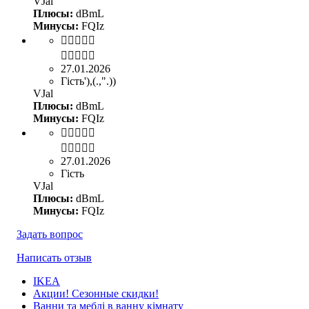
VJal
Плюсы:
dBmL
Минусы:
FQIz


27.01.2026
Гість'),(.,".))
VJal
Плюсы:
dBmL
Минусы:
FQIz


27.01.2026
Гість
VJal
Плюсы:
dBmL
Минусы:
FQIz
Задать вопрос
Написать отзыв
IKEA
Акции! Сезонные скидки!
Ванни та меблі в ванну кімнату