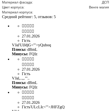
Материал фасада:
ДСП
Цвет корпуса:
Венге магия
Материал корпуса:
Средний рейтинг:
5
, отзывов:
5


27.01.2026
Гість
VJal'UlJdjG<'">yQuboq
Плюсы:
dBmL
Минусы:
FQIz


27.01.2026
Гість
VJal,..,,."'..
Плюсы:
dBmL
Минусы:
FQIz


27.01.2026
Гість'ULcLIc<'">JHFZgQ