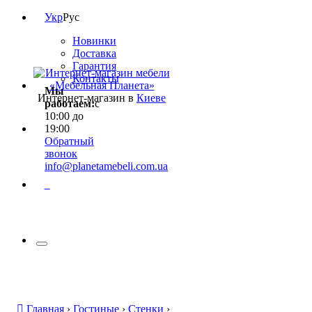
Укр
Рус
Новинки
Доставка
Гарантия
Контакты
Мы
Интернет-магазин в
Киеве
работаем:
с
10:00 до
19:00
Обратный
звонок
info@planetamebeli.com.ua
0
Главная
›
Гостиные
›
Стенки
›