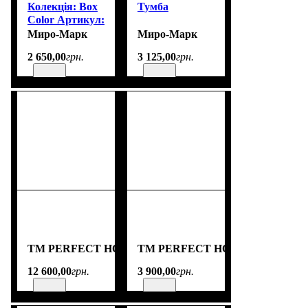
Колекція: Box
Тумба
Color Артикул:
BX-42-GG
Миро-Марк
Миро-Марк
Висота: 368 мм
2 650
,
00
грн.
3 125
,
00
грн.
Ширина: 1050
мм Глибина:
400 мм
TM PERFECT HOME
TM PERFECT HOME
12 600
,
00
грн.
3 900
,
00
грн.