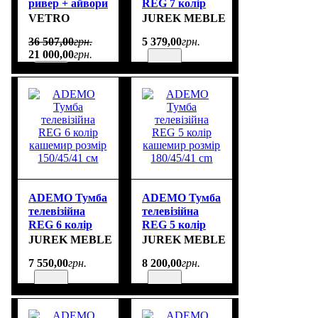
ривер + айвори
REG 7 колір
горіх розмір
VETRO
JUREK MEBLE
120/45/41 cm
36 507
,
00
грн.
5 379
,
00
грн.
21 000
,
00
грн.
ADEMO Тумба
ADEMO Тумба
телевізійна
телевізійна
REG 6 колір
REG 5 колір
кашемир
кашемир
JUREK MEBLE
JUREK MEBLE
розмір
розмір
7 550
,
00
грн.
8 200
,
00
грн.
150/45/41 см
180/45/41 cm