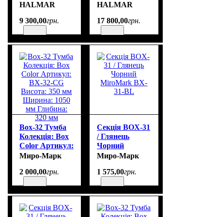
розмір
каміном розмір
HALMAR
HALMAR
200/40/52 cm
180/40/52 cm
9 300
,
00
грн.
17 800
,
00
грн.
Box-32 Тумба
Секція BOX-31
Колекція: Box
/ Глянець
Color Артикул:
Чорний
BX-32-CG
MiroMark BX-
Миро-Марк
Миро-Марк
Висота: 350 мм
31-BL
2 000
,
00
грн.
1 575
,
00
грн.
Ширина: 1050
мм Глибина:
320 мм