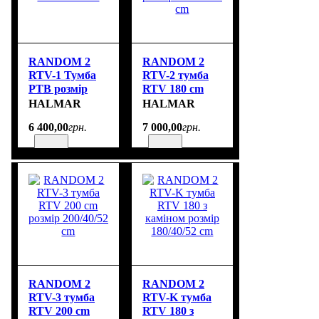
RANDOM 2
RANDOM 2
RTV-1 Тумба
RTV-2 тумба
РТВ розмір
RTV 180 cm
150/40/47 cm
розмір
HALMAR
HALMAR
180/40/52 cm
6 400
,
00
грн.
7 000
,
00
грн.
RANDOM 2
RANDOM 2
RTV-3 тумба
RTV-K тумба
RTV 200 cm
RTV 180 з