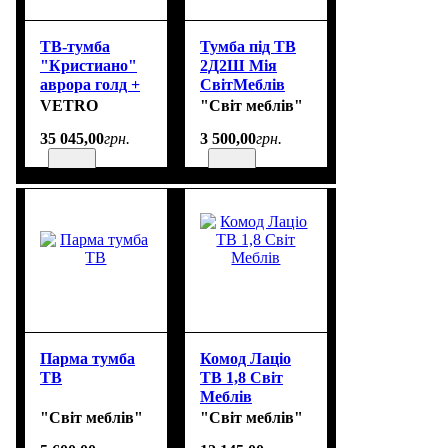
ТВ-тумба
Тумба під ТВ
"Кристиано"
2Д2Ш Мія
аврора голд +
СвітМеблів
бежевый
VETRO
"Світ меблів"
35 045
,
00
грн.
3 500
,
00
грн.
Парма тумба
Комод Лаціо
ТВ
ТВ 1,8 Світ
Меблів
"Світ меблів"
"Світ меблів"