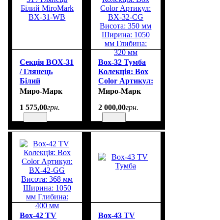
Секція BOX-31
Box-32 Тумба
/ Глянець
Колекція: Box
Білий
Color Артикул:
MiroMark BX-
BX-32-CG
Миро-Марк
Миро-Марк
31-WB
Висота: 350 мм
1 575
,
00
грн.
2 000
,
00
грн.
Ширина: 1050
мм Глибина:
320 мм
Box-42 TV
Box-43 TV