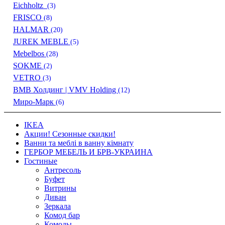
Eichholtz
(3)
FRISCO
(8)
HALMAR
(20)
JUREK MEBLE
(5)
Mebelbos
(28)
SOKME
(2)
VETRO
(3)
ВМВ Холдинг | VMV Holding
(12)
Миро-Марк
(6)
IKEA
Акции! Сезонные скидки!
Ванни та меблі в ванну кімнату
ГЕРБОР МЕБЕЛЬ И БРВ-УКРАИНА
Гостиные
Антресоль
Буфет
Витрины
Диван
Зеркала
Комод бар
Комоды