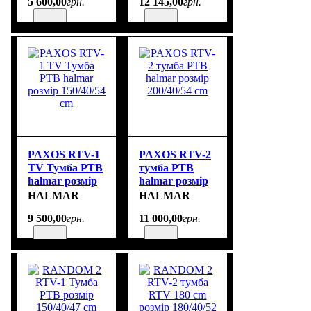
5 600
,
00
грн.
12 145
,
00
грн.
PAXOS RTV-1
PAXOS RTV-2
TV Тумба РТВ
тумба РТВ
halmar розмір
halmar розмір
150/40/54 cm
200/40/54 cm
HALMAR
HALMAR
9 500
,
00
грн.
11 000
,
00
грн.