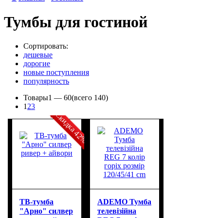
Тумбы для гостиной
Сортировать:
дешевые
дорогие
новые поступления
популярность
Товары
1 —
60
(всего 140)
1
2
3
Скидка 42%
ТВ-тумба
ADEMO Тумба
"Арно" силвер
телевізійна