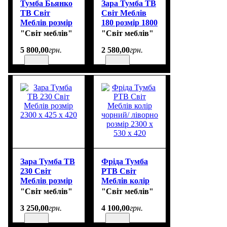
Тумба Бьянко
Зара Тумба ТВ
ТВ Світ
Світ Меблів
Меблів розмір
180 розмір 1800
2300 х 500 х 400
х 425 х 420
"Світ меблів"
"Світ меблів"
5 800
,
00
грн.
2 580
,
00
грн.
Зара Тумба ТВ
Фріда Тумба
230 Світ
РТВ Світ
Меблів розмір
Меблів колір
2300 х 425 х 420
чорний/
"Світ меблів"
"Світ меблів"
ліворно розмір
3 250
,
00
грн.
4 100
,
00
грн.
2300 х 530 х 420