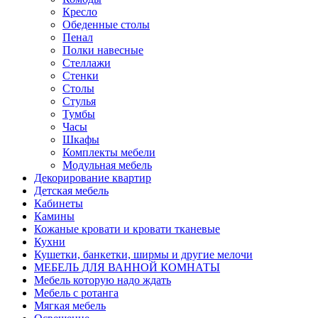
Кресло
Обеденные столы
Пенал
Полки навесные
Стеллажи
Стенки
Столы
Стулья
Тумбы
Часы
Шкафы
Комплекты мебели
Модульная мебель
Декорирование квартир
Детская мебель
Кабинеты
Камины
Кожаные кровати и кровати тканевые
Кухни
Кушетки, банкетки, ширмы и другие мелочи
МЕБЕЛЬ ДЛЯ ВАННОЙ КОМНАТЫ
Мебель которую надо ждать
Мебель с ротанга
Мягкая мебель