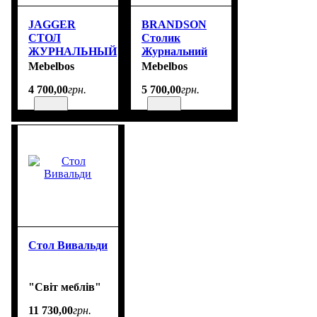
JAGGER
BRANDSON
СТОЛ
Столик
ЖУРНАЛЬНЫЙ
Журнальний
100 размер
1s/70 Белий
Mebelbos
Mebelbos
100х50х55 см
размер 70/46/70
4 700
,
00
грн.
5 700
,
00
грн.
см
Стол Вивальди
"Світ меблів"
11 730
,
00
грн.