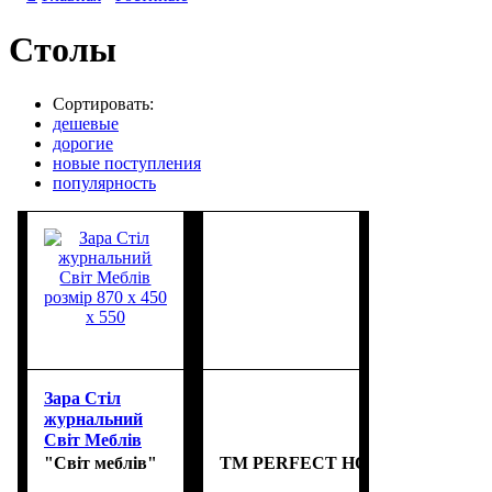
Столы
Сортировать:
дешевые
дорогие
новые поступления
популярность
Зара Стіл
журнальний
Світ Меблів
розмір 870 х
"Світ меблів"
TM PERFECT HOME
450 х 550