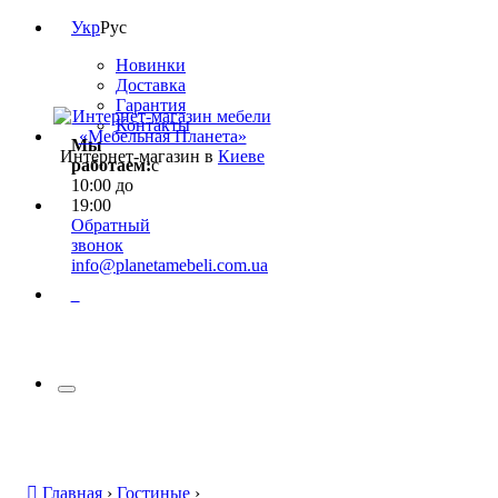
Укр
Рус
Новинки
Доставка
Гарантия
Контакты
Мы
Интернет-магазин в
Киеве
работаем:
с
10:00 до
19:00
Обратный
звонок
info@planetamebeli.com.ua
0
Главная
›
Гостиные
›