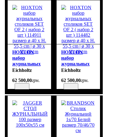
HOXTON
HOXTON
набор
набор
журнальных
журнальных
столиков SET
столиков SET
Eichholtz
Eichholtz
OF 2 ( набор 2
OF 2 ( набор 2
62 500
,
00
грн.
62 500
,
00
грн.
шт ) 114911
шт ) 114482
размер ø 40 x
размер ø 40 x
H. 55,5 cm | ø 30
H. 55,5 cm | ø 30
x H. 49 cm
x H. 49 cm