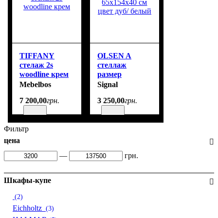
TIFFANY
OLSEN A
стелаж 2s
стеллаж
woodline крем
размер
65х154х40 см
Mebelbos
Signal
цвет дуб/
7 200
,
00
грн.
3 250
,
00
грн.
белый
Фильтр
цена
—
грн.
Шкафы-купе
(2)
Eichholtz
(3)