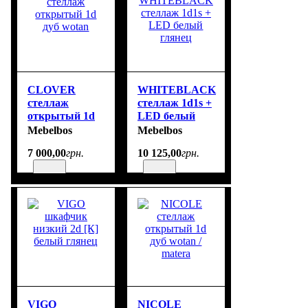
CLOVER
WHITEBLACK
стеллаж
стеллаж 1d1s +
открытый 1d
LED белый
дуб wotan
глянец
Mebelbos
Mebelbos
7 000
,
00
грн.
10 125
,
00
грн.
VIGO
NICOLE