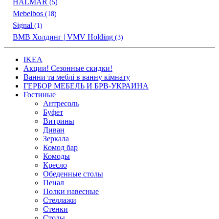
HALMAR
(5)
Mebelbos
(18)
Signal
(1)
ВМВ Холдинг | VMV Holding
(3)
IKEA
Акции! Сезонные скидки!
Ванни та меблі в ванну кімнату
ГЕРБОР МЕБЕЛЬ И БРВ-УКРАИНА
Гостиные
Антресоль
Буфет
Витрины
Диван
Зеркала
Комод бар
Комоды
Кресло
Обеденные столы
Пенал
Полки навесные
Стеллажи
Стенки
Столы