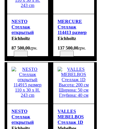
NESTO
MERCURE
Стеллаж
Стеллаж
открытый
114413 размер
114425 размер
230 x 40 x H.
Eichholtz
Eichholtz
110 x 30 x H.
200 cm
87 500
,
00
грн.
137 500
,
00
грн.
243 cm
NESTO
VALLES
Стеллаж
MEBELBOS
открытый
Стеллаж 1D
114915 размер
Высота: 200 см
Eichholtz
Mebelbos