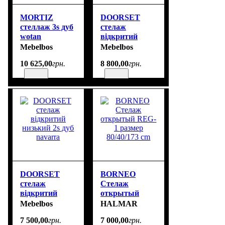
MORTIZ
DOORSET
стеллаж 3s дуб
стелаж
wotan
відкритий
низький 1d2s
Mebelbos
Mebelbos
дуб navarra
10 625
,
00
грн.
8 800
,
00
грн.
DOORSET
BORNEO
стелаж
Стелаж
відкритий
открытый
низький 2s дуб
REG-1 размер
Mebelbos
HALMAR
navarra
80/40/173 cm
7 500
,
00
грн.
7 000
,
00
грн.