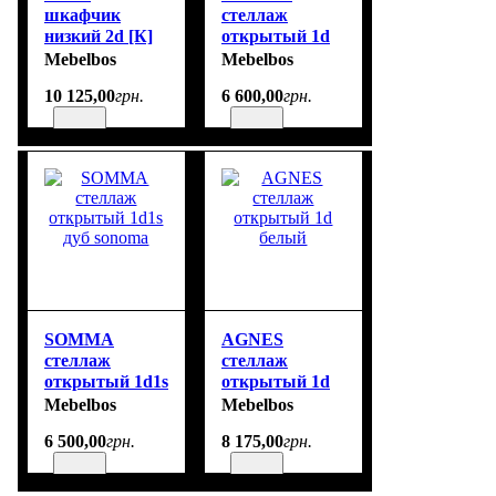
шкафчик
стеллаж
низкий 2d [К]
открытый 1d
белый глянец
дуб wotan /
Mebelbos
Mebelbos
matera
10 125
,
00
грн.
6 600
,
00
грн.
SOMMA
AGNES
стеллаж
стеллаж
открытый 1d1s
открытый 1d
дуб sonoma
белый
Mebelbos
Mebelbos
6 500
,
00
грн.
8 175
,
00
грн.