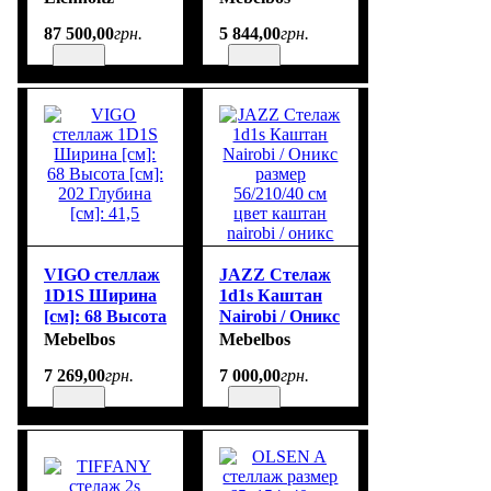
110 x 30 x H.
Ширина: 50 см
87 500
,
00
грн.
5 844
,
00
грн.
243 cm
Глубина: 40 см
VIGO стеллаж
JAZZ Стелаж
1D1S Ширина
1d1s Каштан
[см]: 68 Высота
Nairobi / Оникс
[см]: 202
размер
Mebelbos
Mebelbos
Глубина [см]:
56/210/40 см
7 269
,
00
грн.
7 000
,
00
грн.
41,5
цвет каштан
nairobi / оникс