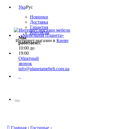
Укр
Рус
Новинки
Доставка
Гарантия
Контакты
Мы
Интернет-магазин в
Киеве
работаем:
с
10:00 до
19:00
Обратный
звонок
info@planetamebeli.com.ua
0
Главная
›
Гостиные
›