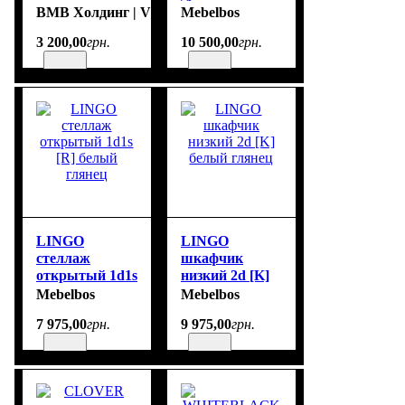
1D1S
коричневий
ВМВ Холдинг | VMV Holding
Mebelbos
3 200
,
00
грн.
10 500
,
00
грн.
LINGO
LINGO
стеллаж
шкафчик
открытый 1d1s
низкий 2d [K]
[R] белый
белый глянец
Mebelbos
Mebelbos
глянец
7 975
,
00
грн.
9 975
,
00
грн.