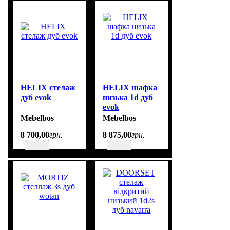
HELIX стелаж
HELIX шафка
дуб evok
низька 1d дуб
evok
Mebelbos
Mebelbos
8 700
,
00
грн.
8 875
,
00
грн.