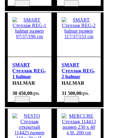
SMART
SMART
Стеллаж REG-
Стеллаж REG-
1 halmar
2 halmar
размер
размер
HALMAR
HALMAR
97/37/196 cm
117/37/153 cm
30 450
,
00
грн.
31 500
,
00
грн.