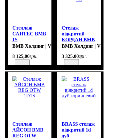
Стеллаж
Стелаж
САНТЕС ВМВ
відкритий
1S
КОРДАН ВМВ
1D
ВМВ Холдинг | VMV Holding
ВМВ Холдинг | VMV Holding
8 125
,
00
грн.
3 325
,
00
грн.
Стеллаж
BRASS стелаж
АЙСОН ВМВ
відкритий 1d
REG OTW
дуб