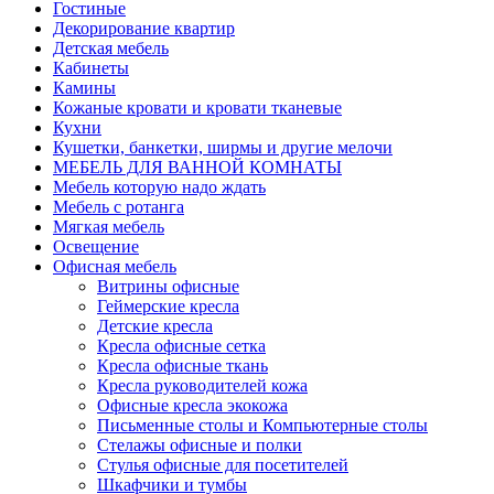
Гостиные
Декорирование квартир
Детская мебель
Кабинеты
Камины
Кожаные кровати и кровати тканевые
Кухни
Кушетки, банкетки, ширмы и другие мелочи
МЕБЕЛЬ ДЛЯ ВАННОЙ КОМНАТЫ
Мебель которую надо ждать
Мебель с ротанга
Мягкая мебель
Освещение
Офисная мебель
Витрины офисные
Геймерские кресла
Детские кресла
Кресла офисные сетка
Кресла офисные ткань
Кресла руководителей кожа
Офисные кресла экокожа
Письменные столы и Компьютерные столы
Стелажы офисные и полки
Стулья офисные для посетителей
Шкафчики и тумбы