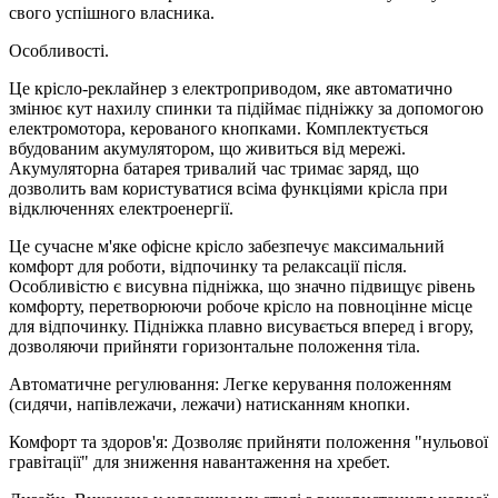
свого успішного власника.
Особливості.
Це крісло-реклайнер з електроприводом, яке автоматично
змінює кут нахилу спинки та підіймає підніжку за допомогою
електромотора, керованого кнопками. Комплектується
вбудованим акумулятором, що живиться від мережі.
Акумуляторна батарея тривалий час тримає заряд, що
дозволить вам користуватися всіма функціями крісла при
відключеннях електроенергії.
Це сучасне м'яке офісне крісло забезпечує максимальний
комфорт для роботи, відпочинку та релаксації після.
Особливістю є висувна підніжка, що значно підвищує рівень
комфорту, перетворюючи робоче крісло на повноцінне місце
для відпочинку. Підніжка плавно висувається вперед і вгору,
дозволяючи прийняти горизонтальне положення тіла.
Автоматичне регулювання: Легке керування положенням
(сидячи, напівлежачи, лежачи) натисканням кнопки.
Комфорт та здоров'я: Дозволяє прийняти положення "нульової
гравітації" для зниження навантаження на хребет.