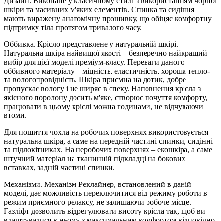
Дизайн. Виконане у класичному стилі з використанням чорної
шкіри та масивних м'яких елементів. Спинка та сидіння
мають виражену анатомічну прошивку, що обіцяє комфортну
підтримку тіла протягом тривалого часу.
Оббивка. Крісло представлене у натуральній шкірі.
Натуральна шкіра найвищої якості – безперечно найкращий
вибір для цієї моделі преміум-класу. Переваги даного
оббивного матеріалу – міцність, еластичність, хороша тепло-
та вологопровідність. Шкіра приємна на дотик, добре
пропускає вологу і не ширяє в спеку. Наповнення крісла з
якісного поролону досить м'яке, створює почуття комфорту,
працювати в цьому кріслі можна годинами, не відчуваючи
втоми.
Для пошиття чохла на робочих поверхнях використовується
натуральна шкіра, а саме на передній частині спинки, сидінні
та підлокітниках. На неробочих поверхнях – екошкіра, а саме
штучний матеріал на тканинній підкладці на бокових
вставках, задній частині спинки.
Механізми. Механізм Реклайнер, встановлений в даній
моделі, дає можливість переключитися від режиму роботи в
режим приємного релаксу, не залишаючи робоче місце.
Газліфт дозволить відрегулювати висоту крісла так, щоб ви
влаштувалися в ньому з максимальним комфортом відповідно