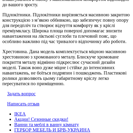
до вашого зросту.
Підлокітники. Підлокітники вирізняється масивною закритою
конструкцією з м’якою оббивкою, що забезпечує повну опору
для передпліч та створює відчуття комфорту як у кріслі
преміумкласу. Широка площа поверхні допомагає знизити
навантаження на ліктьові суглоби та плечовий пояс, що
особливо важливо під час тривалого відпочинку або роботи.
Хрестовина. Дана модель комплектується міцною масивною
хрестовиною з хромованого металу. Блискуче хромоване
покриття металу відмінно підкреслює сучасний дизайн
моделі. Також воно дуже міцне і стійке до інтенсивних
навантажень, не боїться подряпин і пошкоджень. Пластикові
ролики дозволяють цьому габаритному кріслу легко
пересуватися по приміщенню.
Задать вопрос
Написать отзыв
IKEA
Акции! Сезонные скидки!
Ванни та меблі в ванну кімнату
ГЕРБОР МЕБЕЛЬ И БРВ-УКРАИНА