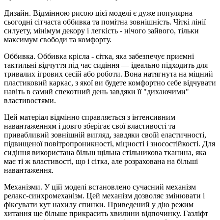
Дизайн. Відмінною рисою цієї моделі є дуже популярна
сьогодні сітчаста оббивка та помітна зовнішність. Чіткі лінії
силуету, мінімум декору і легкість - нічого зайвого, тільки
максимум свободи та комфорту.
Оббивка. Оббивка крісла - сітка, яка забезпечує приємні
тактильні відчуття під час сидіння — ідеально підходить для
тривалих ігрових сесій або роботи. Вона натягнута на міцний
пластиковий каркас, з якої ви будете комфортно себе відчувати
навіть в самий спекотний день завдяки її "дихаючими"
властивостями.
Цей матеріал відмінно справляється з інтенсивним
навантаженням і довго зберігає свої властивості та
привабливий зовнішній вигляд, завдяки своїй еластичності,
підвищеної повітропроникності, міцності і зносостійкості. Для
сидіння використана більш щільна стільникова тканина, яка
має ті ж властивості, що і сітка, але розрахована на більші
навантаження.
Механізми. У цій моделі встановлено сучасний механізм
релакс-синхромеханізм. Цей механізм дозволяє змінювати і
фіксувати кут нахилу спинки. Приведений у дію режим
хитання ще більше прикрасить хвилини відпочинку. Газліфт