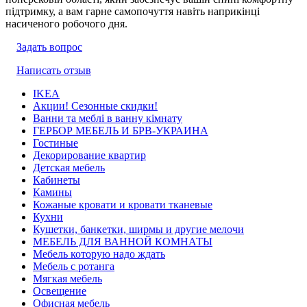
підтримку, а вам гарне самопочуття навіть наприкінці
насиченого робочого дня.
Задать вопрос
Написать отзыв
IKEA
Акции! Сезонные скидки!
Ванни та меблі в ванну кімнату
ГЕРБОР МЕБЕЛЬ И БРВ-УКРАИНА
Гостиные
Декорирование квартир
Детская мебель
Кабинеты
Камины
Кожаные кровати и кровати тканевые
Кухни
Кушетки, банкетки, ширмы и другие мелочи
МЕБЕЛЬ ДЛЯ ВАННОЙ КОМНАТЫ
Мебель которую надо ждать
Мебель с ротанга
Мягкая мебель
Освещение
Офисная мебель