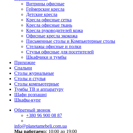
Витрины офисные
Геймерские кресла
Детские кресла
Кресла офисные сетка
Кресла офисные ткань
Кресла руководителей кожа
Офисные кресла экокожа
Письменные столы и Компьютерные столы
Стелажы офисные и полки
Стулья офисные для посетителей
Шкафчики и тумбы
Прихожие
Спальни
Столы журнальные
Столы и стулья
Столы компьютерные
Тумбы ТВ и аппаратуру
Шафи розпашні
Шкафы-купе
Обратный звонок
+380
96 900 08 87
info@planetamebeli.com.ua
Мы работаем:
с 10:00 до 19:00