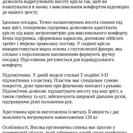
дозволить відрегулювати висоту крісла так, щоб ви
влаштувалися в ньому з максимальним комфортом відповідно
до вашого зросту.
Ідеальна посадка. Точно налаштовувана висота спинки під
ваш зріст, поперекова підтримка дозволяють адаптувати
крісло під вашу антропометрію для максимального комфорту.
Бічна підтримка, сформована каркасом, допоможе оббігати
хребет і збереже правильну поставу. У сидінні крісла
використовується міцна основа з гнутоклеєної фанери, яка
спільно з поролоновим наповненням формують зручну
посадку. Підголівник регулюється для індивідуального
комфорту.
Підлокітники. У даній моделі стильні Т-подібні З-D
підлокітники з пластику. Пластик має спеціальне гумове
покриття, дуже приємне при фізичному контакті з руками.
Підлокітник дозволяє підлаштувати висоту під ваш зріст, а
також глибину та кут, забезпечують широкий діапазон рухів,
підтримуючи різні положення рук.
Хрестовина крісла виготовлена із металу. Її міцність і дає
можливість витримувати навантаження 120 кг.
Особливості. Висока ергономічна спинка має прогин у
поперековій області, який забезпечує вашій спині комфортну