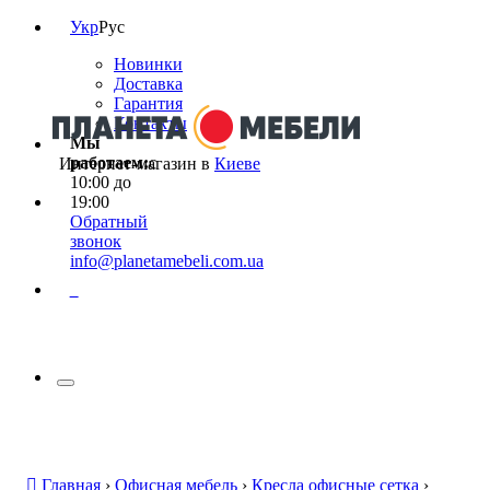
Укр
Рус
Новинки
Доставка
Гарантия
Контакты
Мы
работаем:
с
Интернет-магазин в
Киеве
10:00 до
19:00
Обратный
звонок
info@planetamebeli.com.ua
0
Главная
›
Офисная мебель
›
Кресла офисные сетка
›