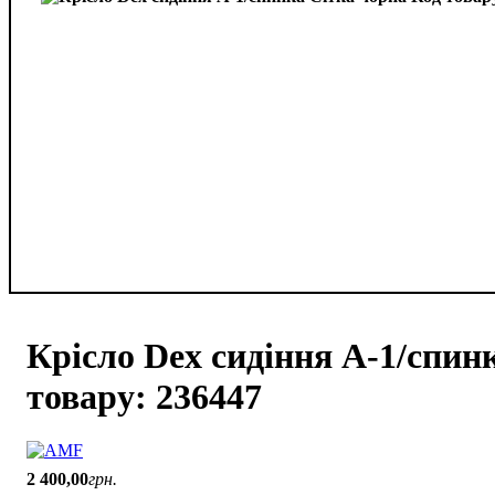
Крісло Dex сидіння А-1/спин
товару: 236447
2 400
,
00
грн.