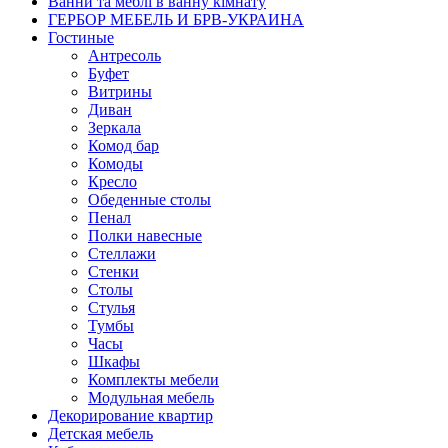
Ванни та меблі в ванну кімнату
ГЕРБОР МЕБЕЛЬ И БРВ-УКРАИНА
Гостиные
Антресоль
Буфет
Витрины
Диван
Зеркала
Комод бар
Комоды
Кресло
Обеденные столы
Пенал
Полки навесные
Стеллажи
Стенки
Столы
Стулья
Тумбы
Часы
Шкафы
Комплекты мебели
Модульная мебель
Декорирование квартир
Детская мебель