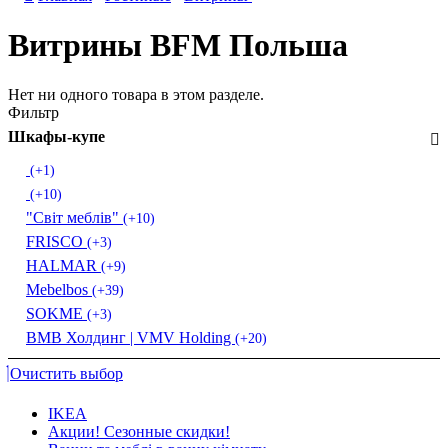
Витрины BFM Польша
Нет ни одного товара в этом разделе.
Фильтр
Шкафы-купе
(+1)
(+10)
"Світ меблів"
(+10)
FRISCO
(+3)
HALMAR
(+9)
Mebelbos
(+39)
SOKME
(+3)
ВМВ Холдинг | VMV Holding
(+20)
Очистить выбор
IKEA
Акции! Сезонные скидки!